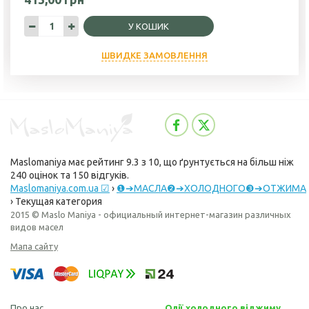
У КОШИК
ШВИДКЕ ЗАМОВЛЕННЯ
Maslomaniya
має рейтинг
9.3
з
10
, що ґрунтується на більш ніж
240
оцінок та
150
відгуків.
Maslomaniya.com.ua ☑
›
❶➔МАСЛА❷➔ХОЛОДНОГО❸➔ОТЖИМА
›
Текущая категория
2015 © Maslo Maniya - официальный интернет-магазин различных
видов масел
Мапа сайту
Про нас
Олії холодного віджиму