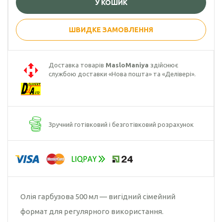
У КОШИК
Гарбузова олія
ШВИДКЕ ЗАМОВЛЕННЯ
Чорного кмину
олія
Доставка товарів
MasloManiya
здійснює
Часникова олія
службою доставки «Нова пошта» та «Делівері».
Ядер
кондитерського
соняшника
Зручний готівковий і безготівковий розрахунок
Кокосова олія
Олія гарбузова 500 мл — вигідний сімейний
формат для регулярного використання.