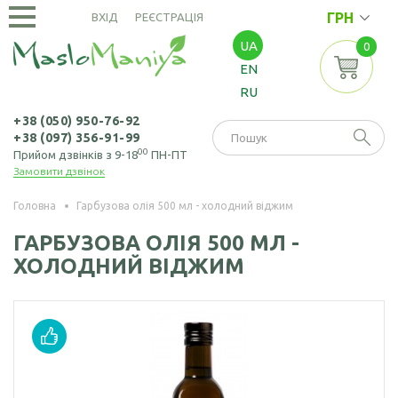
ГРН
ВХІД
РЕЄСТРАЦІЯ
UA
0
ОЛІЇ
EN
ХОЛОДНОГО
RU
ВІДЖИМУ
Амарантова олія
ОЛІЇ
+38 (050) 950-76-92
+38 (097) 356-91-99
ЕКСТРАКЦІЙНІ
Арахісова олія
00
Прийом дзвінків з 9-18
ПН-ПТ
Замовити дзвінок
Амарантова олія
БОРОШНО
Кавунових
(екстрація)
І МАКУХА
кісточок олія
Головна
Гарбузова олія 500 мл - холодний віджим
Зародків пшениці
Борошно
Віноградних
ГАРБУЗОВА ОЛІЯ 500 МЛ -
НАСІННЯ
олія
амарантове
кісточок олія
ХОЛОДНИЙ ВІДЖИМ
Борошно з
Насіння амаранту
Гірчична олія
виноградних
Насіння коноплі
кісточок
Волоського горіха
олія
Насіння кунжуту
Борошно гірчичне
Кедрового горіха
Насіння льону
Борошно