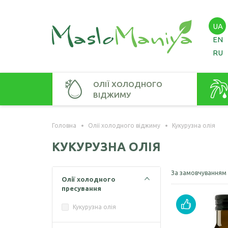
UA
EN
RU
ОЛІЇ ХОЛОДНОГО
ВІДЖИМУ
Амарантова олія
Амаран
Головна
Олії холодного віджиму
Кукурузна олія
Арахісова олія
Зародк
КУКУРУЗНА ОЛІЯ
Кавунових кісточок олія
Віноградних кісточок олія
За замовчуванням
Олії холодного
пресування
Гірчична олія
Кукурузна олія
Волоського горіха олія