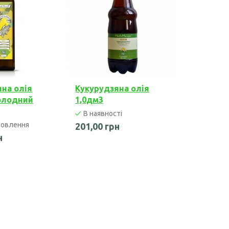
Насіння рижію
Насіння чіа
на олія
Кукурудзяна олія
холодний
1,0дм3
В наявності
овлення
201,00 грн
н