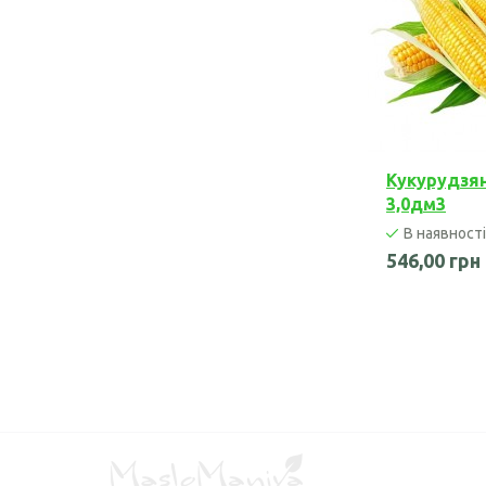
Чорного кмину олія
Часникова олія
Ядер кондитерського соняшника
Кокосова олія
Кукурудзян
3,0дм3
В наявності
546,00 грн