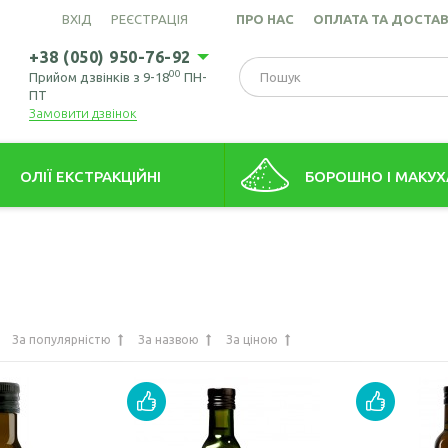
ВХІД
РЕЄСТРАЦІЯ
ПРО НАС
ОПЛАТА ТА ДОСТА
+38 (050) 950-76-92
00
Прийом дзвінків з 9-18
ПН-
ПТ
Замовити дзвінок
ОЛІЇ ЕКСТРАКЦІЙНІ
БОРОШНО І МАКУХ
това олія (екстрація)
Борошно амарантове
ів пшениці олія
Борошно з виноградних кіс
Борошно гірчичне
Борошно волоського горіх
За популярністю
За назвою
За ціною
Борошно зародків пшениці
Борошно конопляне