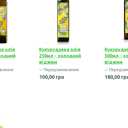
Борошно кунжутне
Борошно лляне
Борошно розторопші
Борошно гарбузове
а олія
Кукурудзяна олія
Кукурудзя
лодний
250мл - холодний
500мл - 
віджим
віджим
влення
Передзамовлення
Передзам
100,00 грн
180,00 гр