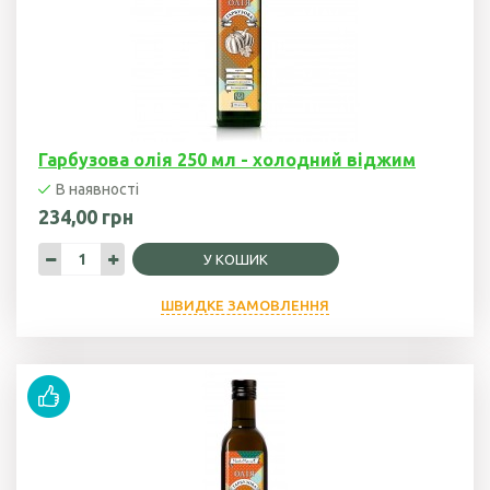
Гарбузова олія
Чорного кмину
олія
Часникова олія
Гарбузова олія 250 мл - холодний віджим
Ядер
В наявності
кондитерського
234,00 грн
соняшника
У КОШИК
Кокосова олія
ШВИДКЕ ЗАМОВЛЕННЯ