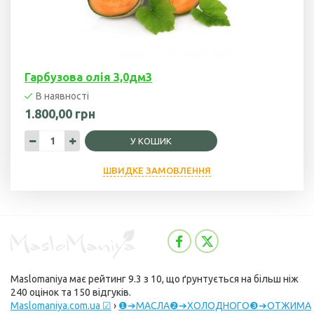
Гарбузова олія 3,0дм3
В наявності
1.800,00 грн
У КОШИК
ШВИДКЕ ЗАМОВЛЕННЯ
Maslomaniya
має рейтинг
9.3
з
10
, що ґрунтується на більш ніж
240
оцінок та
150
відгуків.
Maslomaniya.com.ua ☑
›
❶➔МАСЛА❷➔ХОЛОДНОГО❸➔ОТЖИМА