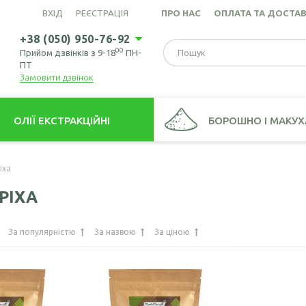
ВХІД
РЕЄСТРАЦІЯ
ПРО НАС
ОПЛАТА ТА ДОСТА
+38 (050) 950-76-92
00
Прийом дзвінків з 9-18
ПН-
ПТ
Замовити дзвінок
ОЛІЇ ЕКСТРАКЦІЙНІ
БОРОШНО І МАКУХ
това олія (екстрація)
Борошно амарантове
іха
ів пшениці олія
Борошно з виноградних кіс
РІХА
Борошно гірчичне
Борошно волоського горіх
За популярністю
За назвою
За ціною
Борошно зародків пшениці
Борошно конопляне