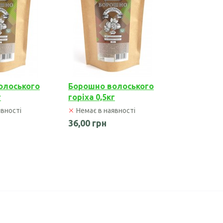
Борошно кунжутне
Борошно лляне
Борошно розторопші
Борошно гарбузове
олоського
Борошно волоського
г
горіха 0,5кг
явності
Немає в наявності
36,00 грн