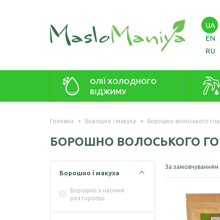
UA
EN
RU
ОЛІЇ ХОЛОДНОГО
ВІДЖИМУ
Амарантова олія
Амаран
Головна
Борошно і макуха
Борошно волоського гор
Арахісова олія
Зародк
БОРОШНО ВОЛОСЬКОГО ГО
Кавунових кісточок олія
Віноградних кісточок олія
За замовчуванням
Борошно і макуха
Гірчична олія
Борошно з насіння
розторопші
Волоського горіха олія