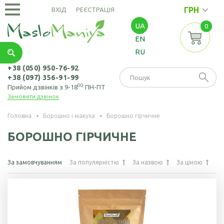
ГРН
ВХІД
РЕЄСТРАЦІЯ
UA
0
ОЛІЇ
EN
ХОЛОДНОГО
RU
ВІДЖИМУ
Амарантова олія
ОЛІЇ
+38 (050) 950-76-92
+38 (097) 356-91-99
ЕКСТРАКЦІЙНІ
Арахісова олія
00
Прийом дзвінків з 9-18
ПН-ПТ
Замовити дзвінок
Амарантова олія
БОРОШНО
Кавунових
(екстрація)
І МАКУХА
кісточок олія
Головна
Борошно і макуха
Борошно гірчичне
Зародків пшениці
Борошно
Віноградних
БОРОШНО ГІРЧИЧНЕ
НАСІННЯ
олія
амарантове
кісточок олія
Борошно з
Насіння амаранту
За замовчуванням
За популярністю
За назвою
За ціною
Гірчична олія
виноградних
Насіння коноплі
кісточок
Волоського горіха
олія
Насіння кунжуту
Борошно гірчичне
Кедрового горіха
Насіння льону
Борошно