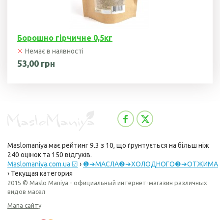
Гарбузова олія
Чорного кмину
Борошно гірчичне 0,5кг
олія
Немає в наявності
53,00 грн
Часникова олія
Ядер
кондитерського
соняшника
Кокосова олія
Maslomaniya
має рейтинг
9.3
з
10
, що ґрунтується на більш ніж
240
оцінок та
150
відгуків.
Maslomaniya.com.ua ☑
›
❶➔МАСЛА❷➔ХОЛОДНОГО❸➔ОТЖИМА
›
Текущая категория
2015 © Maslo Maniya - официальный интернет-магазин различных
видов масел
Мапа сайту