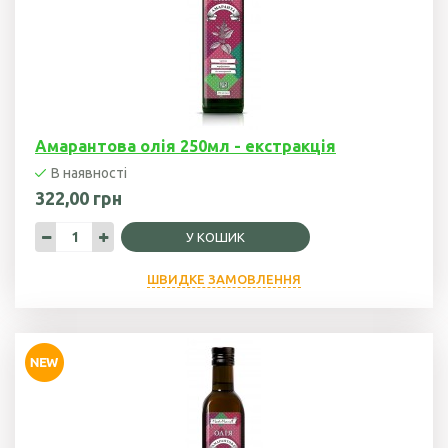
Гарбузова олія
Чорного кмину
олія
Часникова олія
Амарантова олія 250мл - екстракція
Ядер
В наявності
кондитерського
322,00 грн
соняшника
У КОШИК
Кокосова олія
ШВИДКЕ ЗАМОВЛЕННЯ