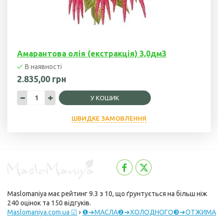
Амарантова олія (екстракція) 3,0дм3
В наявності
2.835,00 грн
У КОШИК
ШВИДКЕ ЗАМОВЛЕННЯ
Maslomaniya
має рейтинг
9.3
з
10
, що ґрунтується на більш ніж
240
оцінок та
150
відгуків.
Maslomaniya.com.ua ☑
›
❶➔МАСЛА❷➔ХОЛОДНОГО❸➔ОТЖИМА