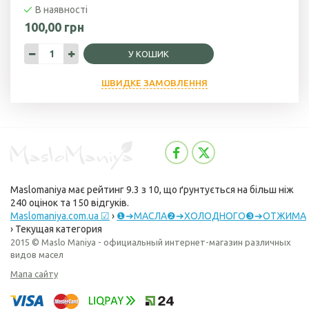
В наявності
100,00 грн
У КОШИК
ШВИДКЕ ЗАМОВЛЕННЯ
Maslomaniya
має рейтинг
9.3
з
10
, що ґрунтується на більш ніж
240
оцінок та
150
відгуків.
Maslomaniya.com.ua ☑
›
❶➔МАСЛА❷➔ХОЛОДНОГО❸➔ОТЖИМА
›
Текущая категория
2015 © Maslo Maniya - официальный интернет-магазин различных
видов масел
Мапа сайту