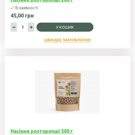
В наявності
Гарбузова олія
45,00 грн
Чорного кмину
У КОШИК
олія
ШВИДКЕ ЗАМОВЛЕННЯ
Часникова олія
Ядер
кондитерського
соняшника
Кокосова олія
Насіння розторопші 500 г