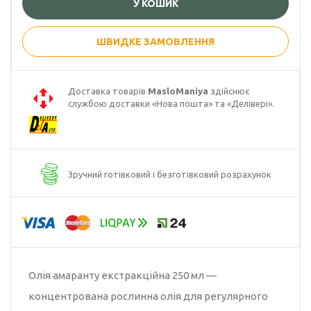
У КОШИК
Гарбузова олія
ШВИДКЕ ЗАМОВЛЕННЯ
Чорного кмину
олія
Доставка товарів
MasloManiya
здійснює
Часникова олія
службою доставки «Нова пошта» та «Делівері».
Ядер
кондитерського
соняшника
Зручний готівковий і безготівковий розрахунок
Кокосова олія
Олія амаранту екстракційна 250 мл —
концентрована рослинна олія для регулярного