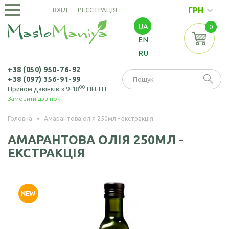
ГРН
ВХІД
РЕЄСТРАЦІЯ
UA
0
ОЛІЇ
EN
ХОЛОДНОГО
RU
ВІДЖИМУ
Амарантова олія
ОЛІЇ
+38 (050) 950-76-92
+38 (097) 356-91-99
ЕКСТРАКЦІЙНІ
Арахісова олія
00
Прийом дзвінків з 9-18
ПН-ПТ
Замовити дзвінок
Амарантова олія
БОРОШНО
Кавунових
(екстрація)
І МАКУХА
кісточок олія
Головна
Амарантова олія 250мл - екстракція
Зародків пшениці
Борошно
Віноградних
АМАРАНТОВА ОЛІЯ 250МЛ -
НАСІННЯ
олія
амарантове
кісточок олія
ЕКСТРАКЦІЯ
Борошно з
Насіння амаранту
Гірчична олія
виноградних
Насіння коноплі
кісточок
Волоського горіха
олія
Насіння кунжуту
Борошно гірчичне
Кедрового горіха
Насіння льону
Борошно