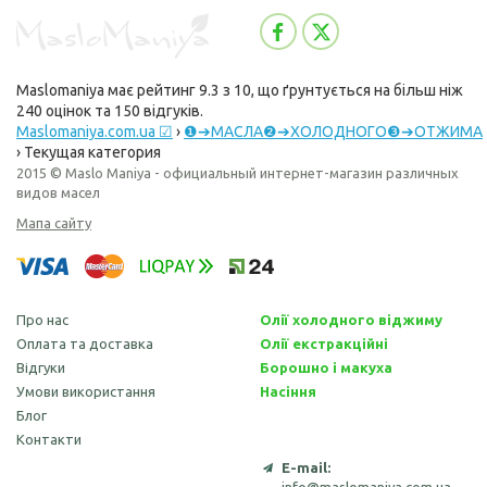
Maslomaniya
має рейтинг
9.3
з
10
, що ґрунтується на більш ніж
240
оцінок та
150
відгуків.
Maslomaniya.com.ua ☑
›
❶➔МАСЛА❷➔ХОЛОДНОГО❸➔ОТЖИМА
›
Текущая категория
2015 © Maslo Maniya - официальный интернет-магазин различных
видов масел
Мапа сайту
Про нас
Олії холодного віджиму
Оплата та доставка
Олії екстракційні
Відгуки
Борошно і макуха
Умови використання
Насіння
Блог
Контакти
E-mail: