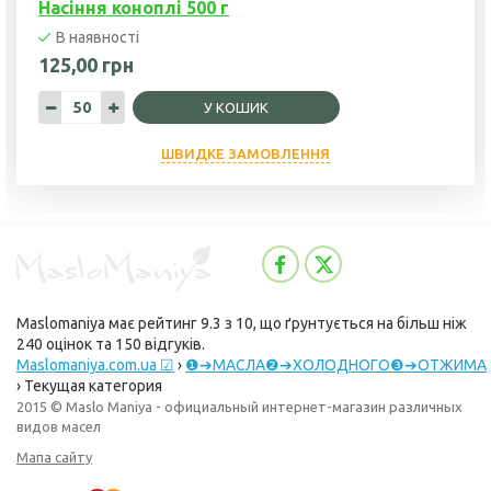
Насіння коноплі 500 г
В наявності
125,00 грн
У КОШИК
ШВИДКЕ ЗАМОВЛЕННЯ
Maslomaniya
має рейтинг
9.3
з
10
, що ґрунтується на більш ніж
240
оцінок та
150
відгуків.
Maslomaniya.com.ua ☑
›
❶➔МАСЛА❷➔ХОЛОДНОГО❸➔ОТЖИМА
›
Текущая категория
2015 © Maslo Maniya - официальный интернет-магазин различных
видов масел
Мапа сайту