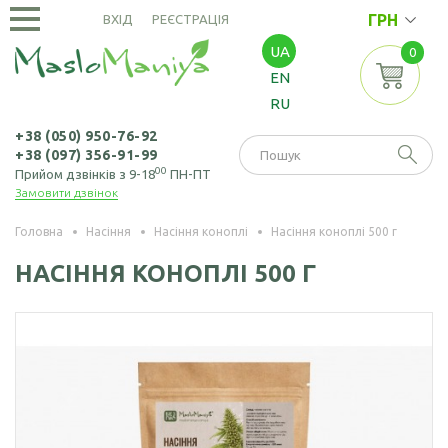
ГРН
ВХІД
РЕЄСТРАЦІЯ
UA
0
ОЛІЇ
EN
ХОЛОДНОГО
RU
ВІДЖИМУ
Амарантова олія
ОЛІЇ
+38 (050) 950-76-92
+38 (097) 356-91-99
ЕКСТРАКЦІЙНІ
Арахісова олія
00
Прийом дзвінків з 9-18
ПН-ПТ
Замовити дзвінок
Амарантова олія
БОРОШНО
Кавунових
(екстрація)
І МАКУХА
кісточок олія
Головна
Насіння
Насіння коноплі
Насіння коноплі 500 г
Зародків пшениці
Борошно
Віноградних
НАСІННЯ КОНОПЛІ 500 Г
НАСІННЯ
олія
амарантове
кісточок олія
Борошно з
Насіння амаранту
Гірчична олія
виноградних
Насіння коноплі
кісточок
Волоського горіха
олія
Насіння кунжуту
Борошно гірчичне
Кедрового горіха
Насіння льону
Борошно