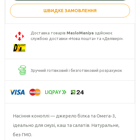
ШВИДКЕ ЗАМОВЛЕННЯ
Гарбузова олія
Чорного кмину
олія
Доставка товарів
MasloManiya
здійснює
службою доставки «Нова пошта» та «Делівері».
Часникова олія
Ядер
кондитерського
соняшника
Зручний готівковий і безготівковий розрахунок
Кокосова олія
Насіння коноплі — джерело білка та Омега-3,
ідеально для смузі, каш та салатів. Натуральне,
без ГМО.