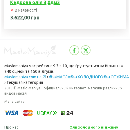
Кедрова олія 3,0дм3
В наявності
3.622,00 грн
Maslomaniya
має рейтинг
9.3
з
10
, що ґрунтується на більш ніж
240
оцінок та
150
відгуків.
Maslomaniya.com.ua ☑
›
❶➔МАСЛА❷➔ХОЛОДНОГО❸➔ОТЖИМА
›
Текущая категория
2015 © Maslo Maniya - официальный интернет-магазин различных
видов масел
Мапа сайту
Про нас
Олії холодного віджиму