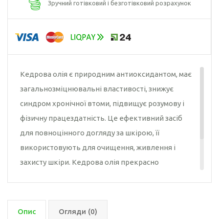
Зручний готівковий і безготівковий розрахунок
Гарбузова олія
Чорного кмину
олія
Часникова олія
Кедрова олія є природним антиоксидантом, має
Ядер
загальнозміцнювальні властивості, знижує
кондитерського
синдром хронічної втоми, підвищує розумову і
соняшника
фізичну працездатність. Це ефективний засіб
Кокосова олія
для повноцінного догляду за шкірою, її
використовують для очищення, живлення і
захисту шкіри. Кедрова олія прекрасно
пом'якшує шкіру, роблячи її більш пружною і
еластичною. Також олія кедра зберігає
природну зволоженість шкіри будь-якого типу.
Опис
Огляди (0)