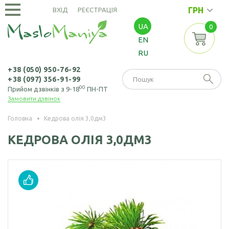
ГРН
ВХІД
РЕЄСТРАЦІЯ
UA
0
ОЛІЇ
EN
ХОЛОДНОГО
RU
ВІДЖИМУ
Амарантова олія
ОЛІЇ
+38 (050) 950-76-92
+38 (097) 356-91-99
ЕКСТРАКЦІЙНІ
Арахісова олія
00
Прийом дзвінків з 9-18
ПН-ПТ
Замовити дзвінок
Амарантова олія
БОРОШНО
Кавунових
(екстрація)
І МАКУХА
кісточок олія
Головна
Кедрова олія 3,0дм3
Зародків пшениці
Борошно
Віноградних
КЕДРОВА ОЛІЯ 3,0ДМ3
НАСІННЯ
олія
амарантове
кісточок олія
Борошно з
Насіння амаранту
Гірчична олія
виноградних
Насіння коноплі
кісточок
Волоського горіха
олія
Насіння кунжуту
Борошно гірчичне
Кедрового горіха
Насіння льону
Борошно