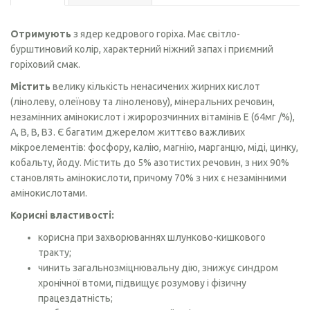
Отримують
з ядер кедрового горіха. Має світло-
бурштиновий колір, характерний ніжний запах і приємний
горіховий смак.
Містить
велику кількість ненасичених жирних кислот
(лінолеву, олеїнову та ліноленову), мінеральних речовин,
незамінних амінокислот і жиророзчинних вітамінів E (64мг /%),
А, В, В, В3. Є багатим джерелом життєво важливих
мікроелементів: фосфору, калію, магнію, марганцю, міді, цинку,
кобальту, йоду. Містить до 5% азотистих речовин, з них 90%
становлять амінокислоти, причому 70% з них є незамінними
амінокислотами.
Корисні властивості:
корисна при захворюваннях шлунково-кишкового
тракту;
чинить загальнозміцнювальну дію, знижує синдром
хронічної втоми, підвищує розумову і фізичну
працездатність;