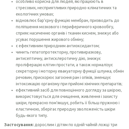
особливо корисна для людей, які працюють в
стресових, несприятливих природно-кліматичних та
екологічних умовах;
відновлює бар'єрну функцію мембран, призводить до
поліпшення мозкового і периферичного кровообігу,
сприяє насиченню органів і тканин киснем, знижує або
усуває порушення жирового обміну;
є ефективним природним антиоксидантом;
чинить гепатопротекторну, противиразкову,
антисептичну, антисклеротичну дію, знижує
проліферацію клітин простати, а також нормалізує
секреторну і моторну евакуаторну функції шлунка, обмін
речовин, прискорює загоєння ран і опіків, зменшує
інтоксикацію організму при прийомі хімічних препаратів;
ефективний засіб для повноцінного догляду за шкірою,
використовується для очищення, живлення і захисту
шкіри, прекрасно пом'якшує, робить її більш пружною і
еластичною, зберігає природну зволоженість шкіри
будь-якого типу.
Застосування:
дорослим і дітям по одній чайній ложці три