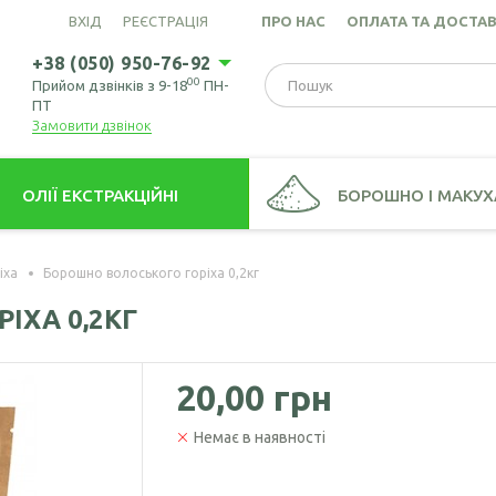
ВХІД
РЕЄСТРАЦІЯ
ПРО НАС
ОПЛАТА ТА ДОСТА
+38 (050) 950-76-92
00
Прийом дзвінків з 9-18
ПН-
ПТ
Замовити дзвінок
ОЛІЇ ЕКСТРАКЦІЙНІ
БОРОШНО І МАКУХ
това олія (екстрація)
Борошно амарантове
іха
Борошно волоського горіха 0,2кг
ів пшениці олія
Борошно з виноградних кіс
ІХА 0,2КГ
Борошно гірчичне
Борошно волоського горіх
20,00 грн
Борошно зародків пшениці
Немає в наявності
Борошно конопляне