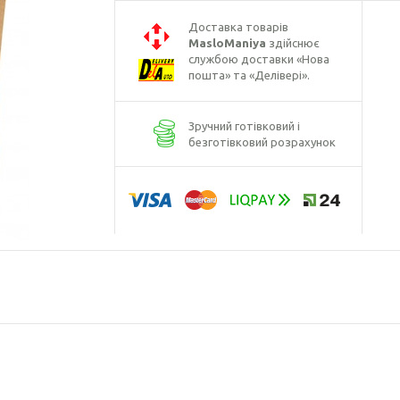
Борошно кунжутне
Доставка товарів
Борошно лляне
MasloManiya
здійснює
службою доставки «Нова
Борошно розторопші
пошта» та «Делівері».
Борошно гарбузове
Зручний готівковий і
безготівковий розрахунок