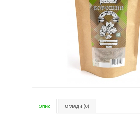
Кедрового горіха олія
Конопляна олія
Кукурузна олія
Кунжутна олія
Лляна олія
Лляна олія з екстрактом
гарбузових кісточок
Макова олія
Облипіхова олія
Оливкова олія
Опис
Огляди (0)
Розторопші олія
Рижієва олія
Гарбузова олія