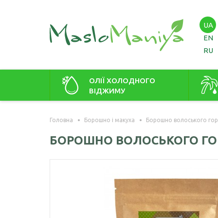
UA
EN
RU
ОЛІЇ ХОЛОДНОГО
ВІДЖИМУ
Амарантова олія
Амаран
Головна
Борошно і макуха
Борошно волоського гор
Арахісова олія
Зародк
БОРОШНО ВОЛОСЬКОГО ГОР
Кавунових кісточок олія
Віноградних кісточок олія
Гірчична олія
Волоського горіха олія