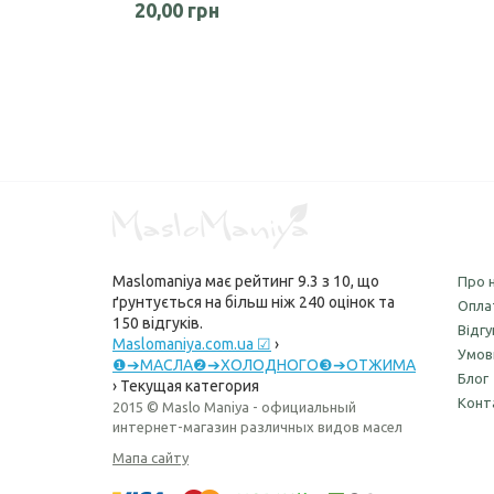
20,00 грн
Maslomaniya
має рейтинг
9.3
з
10
, що
Про 
ґрунтується на більш ніж
240
оцінок та
Опла
150
відгуків.
Відгу
Maslomaniya.com.ua ☑
›
Умов
❶➔МАСЛА❷➔ХОЛОДНОГО❸➔ОТЖИМА
Блог
›
Текущая категория
Конт
2015 © Maslo Maniya - официальный
интернет-магазин различных видов масел
Мапа сайту