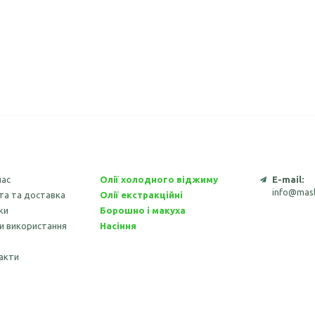
нас
Олії холодного віджиму
E-mail:
info@masl
та та доставка
Олії екстракційні
ки
Борошно і макуха
и використання
Насіння
акти