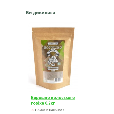
Чорного кмину олія
Ви дивилися
Часникова олія
Ядер кондитерського соняшника
Кокосова олія
Борошно волоського
горіха 0,2кг
Немає в наявності