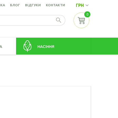
ГРН
ВКА
БЛОГ
ВІДГУКИ
КОНТАКТИ
0
А
НАСІННЯ
Насіння амаранту
точок
Насіння коноплі
Насіння кунжуту
а
Насіння льону золотистого
Насіння льону коричневого
Насіння розторопші