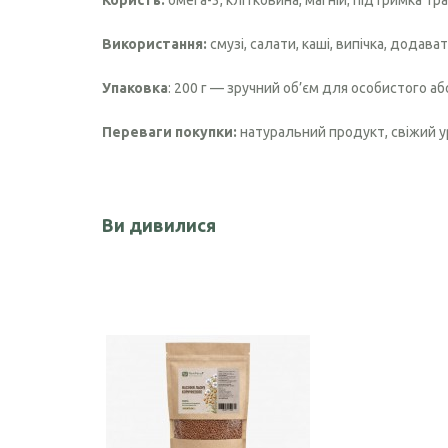
Користь:
омега-3, клітковина, магній; підтримка тр
Чорного кмину олія
Використання:
смузі, салати, каші, випічка, додават
Часникова олія
Упаковка
: 200 г — зручний об’єм для особистого а
Ядер кондитерського соняшника
Переваги покупки:
натуральний продукт, свіжий ур
Кокосова олія
Ви дивилися