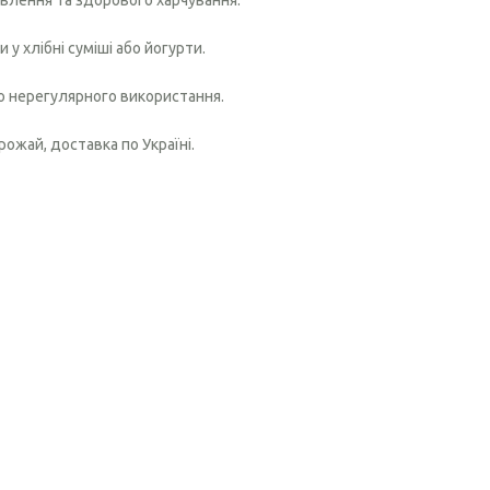
авлення та здорового харчування.
и у хлібні суміші або йогурти.
бо нерегулярного використання.
ожай, доставка по Україні.