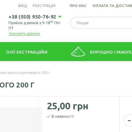
ВХІД
РЕЄСТРАЦІЯ
ПРО НАС
ОПЛАТА ТА ДОСТА
+38 (050) 950-76-92
00
Прийом дзвінків з 9-18
ПН-
ПТ
Замовити дзвінок
ОЛІЇ ЕКСТРАКЦІЙНІ
БОРОШНО І МАКУХ
това олія (екстрація)
Борошно амарантове
іння льону коричневого 200 г
ів пшениці олія
Борошно з виноградних кіс
ГО 200 Г
Борошно гірчичне
Борошно волоського горіх
25,00 грн
Борошно зародків пшениці
В наявності
Борошно конопляне