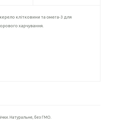
Насіння рижію
Насіння чіа
ерело клітковини та омега-3 для
орового харчування.
ічки. Натуральне, без ГМО.