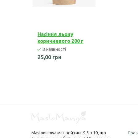
Насіння льону
коричневого 200 г
В наявності
25,00 грн
Maslomaniya
має рейтинг
9.3
з
10
, що
Про 