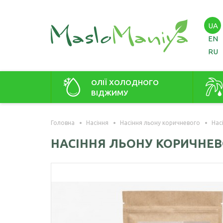
UA
EN
RU
ОЛІЇ ХОЛОДНОГО
ВІДЖИМУ
Амарантова олія
Амаран
Головна
Насіння
Насіння льону коричневого
Нас
Арахісова олія
Зародк
НАСІННЯ ЛЬОНУ КОРИЧНЕВО
Кавунових кісточок олія
Віноградних кісточок олія
Гірчична олія
Волоського горіха олія