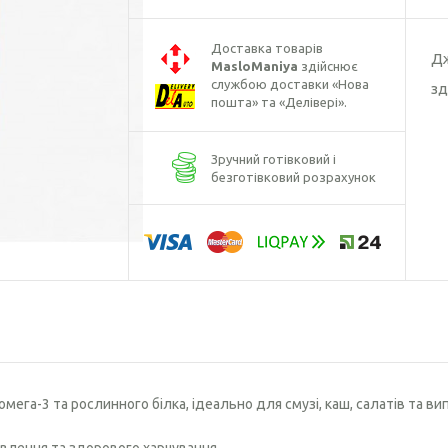
Борошно кунжутне
Борошно лляне
Доставка товарів
Дж
MasloManiya
здійснює
Борошно розторопші
службою доставки «Нова
зд
пошта» та «Делівері».
Борошно гарбузове
Зручний готівковий і
безготівковий розрахунок
ега-3 та рослинного білка, ідеально для смузі, каш, салатів та вип