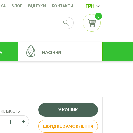
ГРН
ВКА
БЛОГ
ВІДГУКИ
КОНТАКТИ
0
А
НАСІННЯ
Насіння амаранту
точок
Насіння коноплі
Насіння кунжуту
а
Насіння льону золотистого
У КОШИК
КІЛЬКІСТЬ
Насіння льону коричневого
Насіння розторопші
ШВИДКЕ ЗАМОВЛЕННЯ