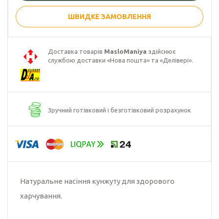
ШВИДКЕ ЗАМОВЛЕННЯ
Гарбузова олія
Чорного кмину
олія
Доставка товарів
MasloManiya
здійснює
службою доставки «Нова пошта» та «Делівері».
Часникова олія
Ядер
кондитерського
соняшника
Зручний готівковий і безготівковий розрахунок
Кокосова олія
Натуральне насіння кунжуту для здорового
харчування.