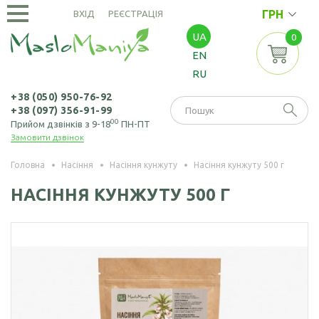
ГРН
ВХІД
РЕЄСТРАЦІЯ
UA
0
ОЛІЇ
EN
ХОЛОДНОГО
RU
ВІДЖИМУ
Амарантова олія
ОЛІЇ
+38 (050) 950-76-92
+38 (097) 356-91-99
ЕКСТРАКЦІЙНІ
Арахісова олія
00
Прийом дзвінків з 9-18
ПН-ПТ
Замовити дзвінок
Амарантова олія
БОРОШНО
Кавунових
(екстрація)
І МАКУХА
кісточок олія
Головна
Насіння
Насіння кунжуту
Насіння кунжуту 500 г
Зародків пшениці
Борошно
Віноградних
НАСІННЯ КУНЖУТУ 500 Г
НАСІННЯ
олія
амарантове
кісточок олія
Борошно з
Насіння амаранту
Гірчична олія
виноградних
Насіння коноплі
кісточок
Волоського горіха
олія
Насіння кунжуту
Борошно гірчичне
Кедрового горіха
Насіння льону
Борошно