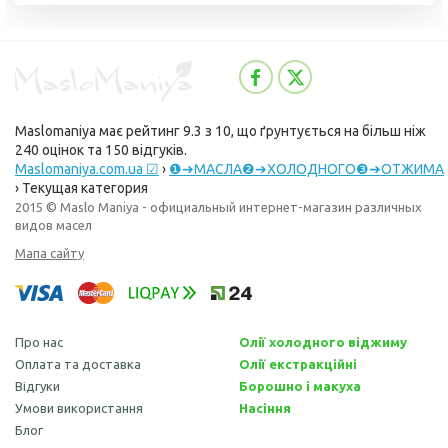
Maslomaniya
має рейтинг
9.3
з
10
, що ґрунтується на більш ніж
240
оцінок та
150
відгуків.
Maslomaniya.com.ua ☑
›
❶➔МАСЛА❷➔ХОЛОДНОГО❸➔ОТЖИМА
›
Текущая категория
2015 © Maslo Maniya - официальный интернет-магазин различных
видов масел
Мапа сайту
Про нас
Олії холодного віджиму
Оплата та доставка
Олії екстракційні
Відгуки
Борошно і макуха
Умови використання
Насіння
Блог