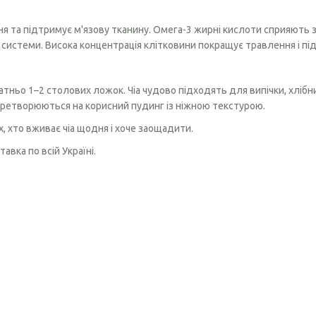
 та підтримує м'язову тканину. Омега-3 жирні кислоти сприяють здо
 системи. Висока концентрація клітковини покращує травлення і пі
тньо 1–2 столових ложок. Чіа чудово підходять для випічки, хлібни
еретворюються на корисний пудинг із ніжною текстурою.
, хто вживає чіа щодня і хоче заощадити.
вка по всій Україні.