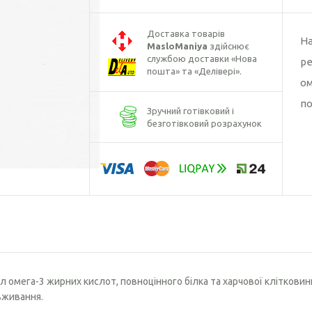
Борошно кунжутне
Борошно лляне
Доставка товарів
На
MasloManiya
здійснює
Борошно розторопші
службою доставки «Нова
ре
пошта» та «Делівері».
ом
Борошно гарбузове
по
Зручний готівковий і
безготівковий розрахунок
л омега-3 жирних кислот, повноцінного білка та харчової кліткови
вживання.