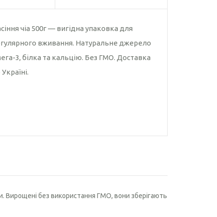
Насіння рижію
Насіння чіа
сіння чіа 500г — вигідна упаковка для
гулярного вживання. Натуральне джерело
ега-3, білка та кальцію. Без ГМО. Доставка
 Україні.
ни. Вирощені без використання ГМО, вони зберігають