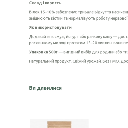
Склад і користь
Чорного кмину олія
Білок 15–18% забезпечує тривале відчуття насичення
зміцнюють кістки та нормалізують роботу нервової
Часникова олія
Як використовувати
Ядер кондитерського соняшника
Додавайте в смузі, йогурт або ранкову кашу — доста
Кокосова олія
рослинному молоці протягом 15–20 хвилин, вони п
Упаковка 500г
— вигідний вибір для родини або тих
Натуральний продукт. Свіжий урожай. Без ГМО. Доста
Ви дивилися