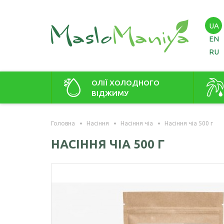
UA
EN
RU
ОЛІЇ ХОЛОДНОГО
ВІДЖИМУ
Амарантова олія
Амаран
Головна
Насіння
Насіння чіа
Насіння чіа 500 г
Арахісова олія
Зародк
НАСІННЯ ЧІА 500 Г
Кавунових кісточок олія
Віноградних кісточок олія
Гірчична олія
Волоського горіха олія