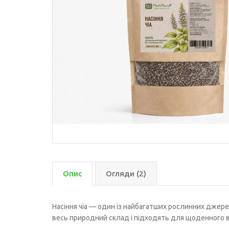
Кедрового горіха олія
Конопляна олія
Кукурузна олія
Кунжутна олія
Лляна олія
Лляна олія з екстрактом
гарбузових кісточок
Макова олія
Облипіхова олія
Оливкова олія
Опис
Огляди (2)
Розторопші олія
Насіння чіа — один із найбагатших рослинних джере
Рижієва олія
весь природний склад і підходять для щоденного 
Гарбузова олія