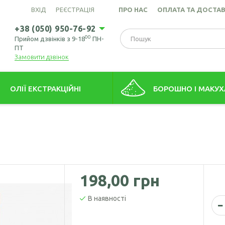
ВХІД
РЕЄСТРАЦІЯ
ПРО НАС
ОПЛАТА ТА ДОСТА
+38 (050) 950-76-92
00
Прийом дзвінків з 9-18
ПН-
ПТ
Замовити дзвінок
ОЛІЇ ЕКСТРАКЦІЙНІ
БОРОШНО І МАКУХ
това олія (екстрація)
Борошно амарантове
ів пшениці олія
Борошно з виноградних кіс
Борошно гірчичне
Борошно волоського горіх
198,00 грн
Борошно зародків пшениці
В наявності
Борошно конопляне