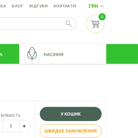
ГРН
ВКА
БЛОГ
ВІДГУКИ
КОНТАКТИ
0
А
НАСІННЯ
Насіння амаранту
точок
Насіння коноплі
Насіння кунжуту
а
Насіння льону золотистого
У КОШИК
КІЛЬКІСТЬ
Насіння льону коричневого
Насіння розторопші
ШВИДКЕ ЗАМОВЛЕННЯ