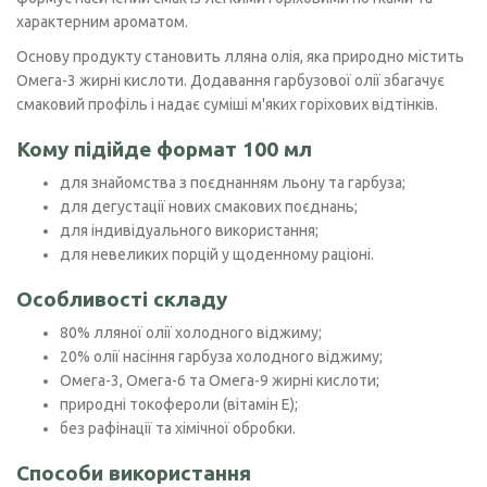
характерним ароматом.
Основу продукту становить лляна олія, яка природно містить
Омега-3 жирні кислоти. Додавання гарбузової олії збагачує
смаковий профіль і надає суміші м'яких горіхових відтінків.
Кому підійде формат 100 мл
для знайомства з поєднанням льону та гарбуза;
для дегустації нових смакових поєднань;
для індивідуального використання;
для невеликих порцій у щоденному раціоні.
Особливості складу
80% лляної олії холодного віджиму;
20% олії насіння гарбуза холодного віджиму;
Омега-3, Омега-6 та Омега-9 жирні кислоти;
природні токофероли (вітамін Е);
без рафінації та хімічної обробки.
Способи використання