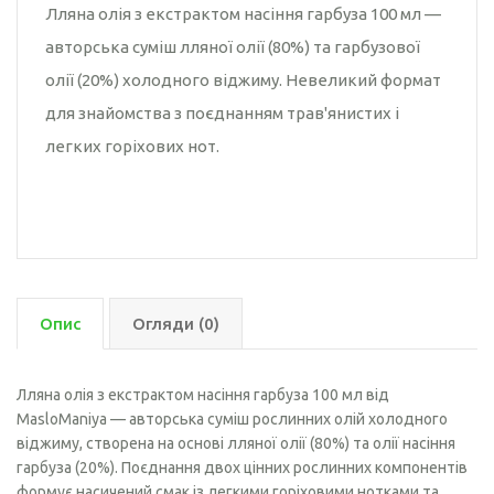
Лляна олія з екстрактом насіння гарбуза 100 мл —
авторська суміш лляної олії (80%) та гарбузової
олії (20%) холодного віджиму. Невеликий формат
для знайомства з поєднанням трав'янистих і
легких горіхових нот.
Опис
Огляди (0)
Лляна олія з екстрактом насіння гарбуза 100 мл від
MasloManiya — авторська суміш рослинних олій холодного
віджиму, створена на основі лляної олії (80%) та олії насіння
гарбуза (20%). Поєднання двох цінних рослинних компонентів
формує насичений смак із легкими горіховими нотками та