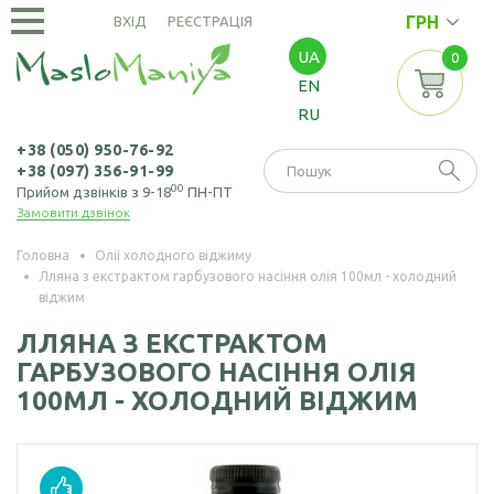
ГРН
ВХІД
РЕЄСТРАЦІЯ
UA
0
ОЛІЇ
EN
ХОЛОДНОГО
RU
ВІДЖИМУ
Амарантова олія
ОЛІЇ
+38 (050) 950-76-92
+38 (097) 356-91-99
ЕКСТРАКЦІЙНІ
Арахісова олія
00
Прийом дзвінків з 9-18
ПН-ПТ
Замовити дзвінок
Амарантова олія
БОРОШНО
Кавунових
(екстрація)
І МАКУХА
кісточок олія
Головна
Олії холодного віджиму
Лляна з екстрактом гарбузового насіння олія 100мл - холодний
Зародків пшениці
Борошно
Віноградних
віджим
НАСІННЯ
олія
амарантове
кісточок олія
ЛЛЯНА З ЕКСТРАКТОМ
Борошно з
Насіння амаранту
Гірчична олія
ГАРБУЗОВОГО НАСІННЯ ОЛІЯ
виноградних
100МЛ - ХОЛОДНИЙ ВІДЖИМ
Насіння коноплі
кісточок
Волоського горіха
олія
Насіння кунжуту
Борошно гірчичне
Кедрового горіха
Насіння льону
Борошно