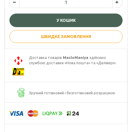
Гарбузова олія
У КОШИК
Чорного кмину
олія
ШВИДКЕ ЗАМОВЛЕННЯ
Часникова олія
Ядер
кондитерського
Доставка товарів
MasloManiya
здійснює
службою доставки «Нова пошта» та «Делівері».
соняшника
Кокосова олія
Зручний готівковий і безготівковий розрахунок