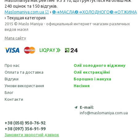
Maslomaniya
має рейтинг
9.3
з
10
, що ґрунтується на більш ніж
240
оцінок та
150
відгуків.
Maslomaniya.com.ua ☑
›
❶➔МАСЛА❷➔ХОЛОДНОГО❸➔ОТЖИМА
›
Текущая категория
2015 © Maslo Maniya - официальный интернет-магазин различных
видов масел
Мапа сайту
Про нас
Олії холодного віджиму
Оплата та доставка
Олії екстракційні
Відгуки
Борошно і макуха
Умови використання
Насіння
Блог
Контакти
E-mail:
info@maslomaniya.com.ua
+38 (050) 950-76-92
+38 (097) 356-91-99
Замовити зворотній дзвінок