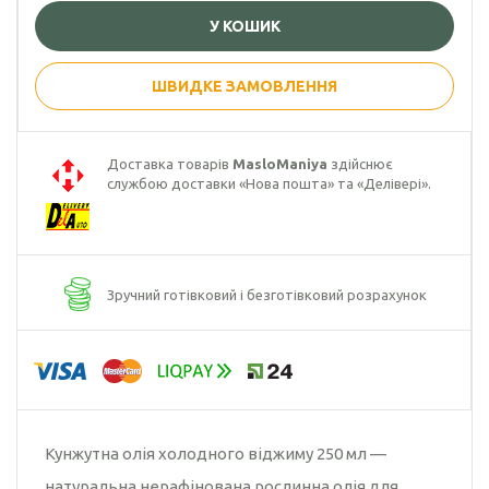
У КОШИК
Гарбузова олія
Чорного кмину
ШВИДКЕ ЗАМОВЛЕННЯ
олія
Часникова олія
Доставка товарів
MasloManiya
здійснює
службою доставки «Нова пошта» та «Делівері».
Ядер
кондитерського
соняшника
Кокосова олія
Зручний готівковий і безготівковий розрахунок
Кунжутна олія холодного віджиму 250 мл —
натуральна нерафінована рослинна олія для