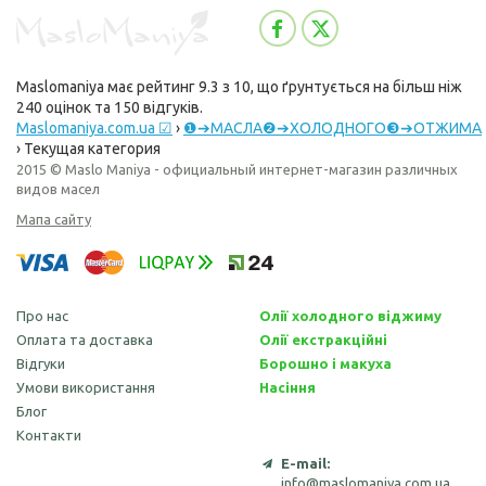
Maslomaniya
має рейтинг
9.3
з
10
, що ґрунтується на більш ніж
240
оцінок та
150
відгуків.
Maslomaniya.com.ua ☑
›
❶➔МАСЛА❷➔ХОЛОДНОГО❸➔ОТЖИМА
›
Текущая категория
2015 © Maslo Maniya - официальный интернет-магазин различных
видов масел
Мапа сайту
Про нас
Олії холодного віджиму
Оплата та доставка
Олії екстракційні
Відгуки
Борошно і макуха
Умови використання
Насіння
Блог
Контакти
E-mail:
info@maslomaniya.com.ua