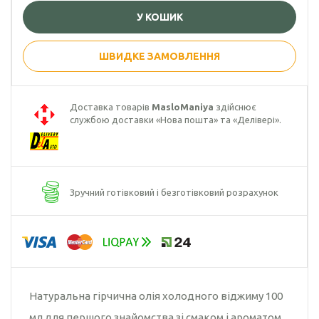
У КОШИК
Гарбузова олія
Чорного кмину
ШВИДКЕ ЗАМОВЛЕННЯ
олія
Часникова олія
Доставка товарів
MasloManiya
здійснює
службою доставки «Нова пошта» та «Делівері».
Ядер
кондитерського
соняшника
Кокосова олія
Зручний готівковий і безготівковий розрахунок
Натуральна гірчична олія холодного віджиму 100
мл для першого знайомства зі смаком і ароматом