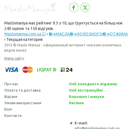
Maslomaniya
має рейтинг
9.3
з
10
, що ґрунтується на більш ніж
240
оцінок та
150
відгуків.
Maslomaniya.com.ua ☑
›
❶➔МАСЛА❷➔ХОЛОДНОГО❸➔ОТЖИМА
›
Текущая категория
2015 © Maslo Maniya - официальный интернет-магазин различных
видов масел
Мапа сайту
Про нас
Олії холодного віджиму
Оплата та доставка
Олії екстракційні
Відгуки
Борошно і макуха
Умови використання
Насіння
Блог
Контакти
E-mail:
info@maslomaniya.com.ua