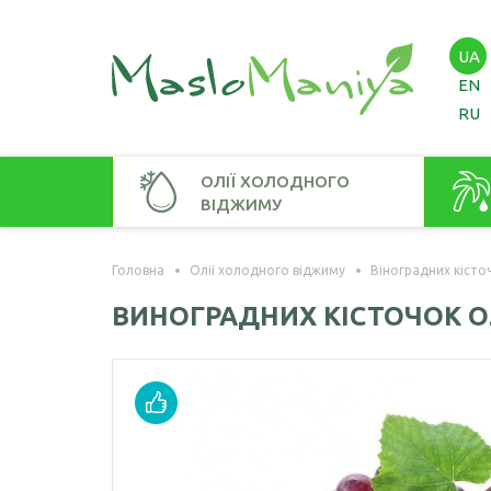
UA
EN
RU
ОЛІЇ ХОЛОДНОГО
ВІДЖИМУ
Амарантова олія
Амаран
Головна
Олії холодного віджиму
Віноградних кісто
Арахісова олія
Зародк
ВИНОГРАДНИХ КІСТОЧОК О
Кавунових кісточок олія
Віноградних кісточок олія
Гірчична олія
Волоського горіха олія