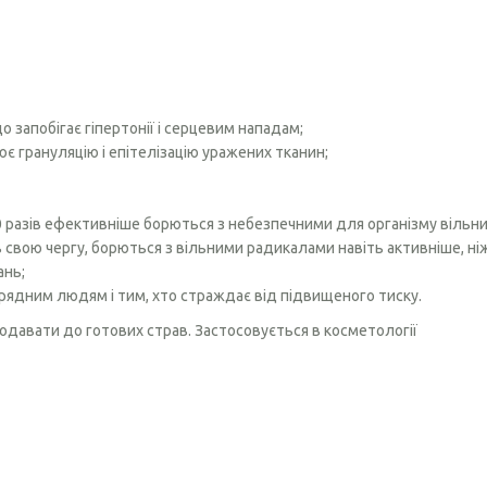
о запобігає гіпертонії і серцевим нападам;
є грануляцію і епітелізацію уражених тканин;
в 20 разів ефективніше борються з небезпечними для організму віль
 в свою чергу, борються з вільними радикалами навіть активніше, ніж
ань;
рядним людям і тим, хто страждає від підвищеного тиску.
одавати до готових страв. Застосовується в косметології