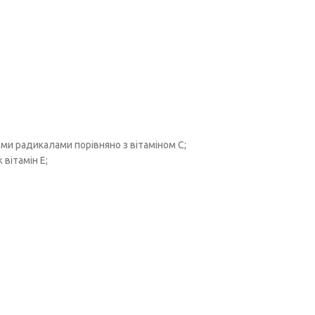
ними радикалами порівняно з вітаміном С;
 вітамін Е;