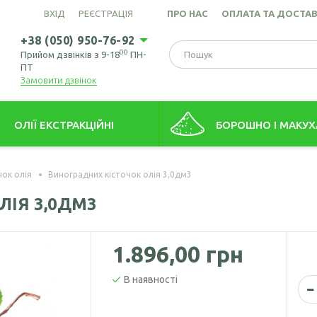
ВХІД
РЕЄСТРАЦІЯ
ПРО НАС
ОПЛАТА ТА ДОСТА
+38 (050) 950-76-92
00
Прийом дзвінків з 9-18
ПН-
ПТ
Замовити дзвінок
ОЛІЇ ЕКСТРАКЦІЙНІ
БОРОШНО І МАКУХ
това олія (екстрація)
Борошно амарантове
чок олія
Виноградних кісточок олія 3,0дм3
ів пшениці олія
Борошно з виноградних кіс
ЛІЯ 3,0ДМ3
Борошно гірчичне
Борошно волоського горіх
1.896,00 грн
Борошно зародків пшениці
В наявності
Борошно конопляне