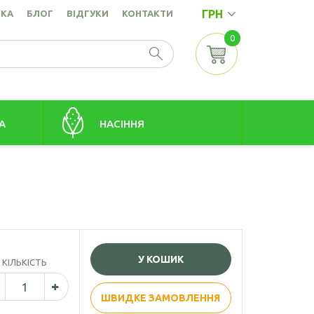
ГРН
ВКА
БЛОГ
ВІДГУКИ
КОНТАКТИ
0
А
НАСІННЯ
Насіння амаранту
точок
Насіння коноплі
Насіння кунжуту
а
Насіння льону золотистого
У КОШИК
КІЛЬКІСТЬ
Насіння льону коричневого
Насіння розторопші
ШВИДКЕ ЗАМОВЛЕННЯ