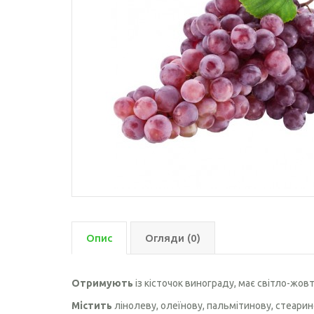
Кедрового горіха олія
Конопляна олія
Кукурузна олія
Кунжутна олія
Лляна олія
Лляна олія з екстрактом
гарбузових кісточок
Макова олія
Облипіхова олія
Оливкова олія
Опис
Огляди (0)
Розторопші олія
Отримують
із кісточок винограду, має світло-жов
Рижієва олія
Містить
лінолеву, олеїнову, пальмітинову, стеарин
Гарбузова олія