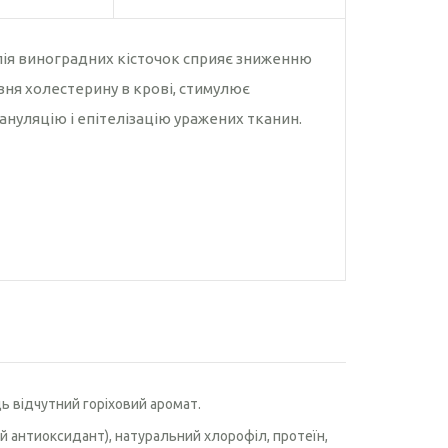
Насіння рижію
Насіння чіа
ія виноградних кісточок сприяє зниженню
вня холестерину в крові, стимулює
ануляцію і епітелізацію уражених тканин.
дь відчутний горіховий аромат.
й антиоксидант), натуральний хлорофіл, протеїн,