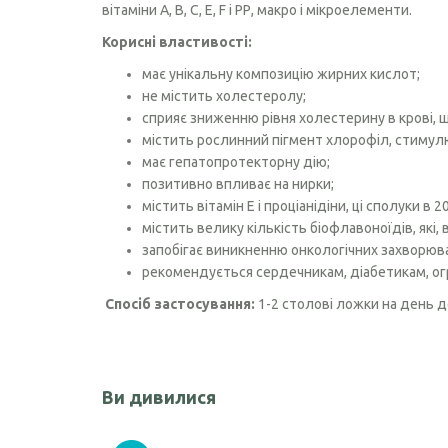
вітаміни А, В, С, Е, F і РР, макро і мікроелементи.
Чорного кмину олія
Корисні властивості:
Часникова олія
має унікальну композицію жирних кислот;
не містить холестеролу;
Ядер кондитерського соняшника
сприяє зниженню рівня холестерину в крові, щ
містить рослинний пігмент хлорофіл, стимулю
Кокосова олія
має гепатопротекторну дію;
позитивно впливає на нирки;
містить вітамін Е і проціанідіни, ці сполуки 
містить велику кількість біофлавоноїдів, які,
запобігає виникненню онкологічних захворюв
рекомендується сердечникам, діабетикам, ог
Спосіб застосування:
1-2 столові ложки на день д
Ви дивилися