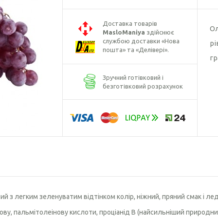
Борошно кунжутне
Борошно лляне
Доставка товарів
Ол
MasloManiya
здійснює
Борошно розторопші
службою доставки «Нова
рі
пошта» та «Делівері».
гр
Борошно гарбузове
Зручний готівковий і
безготівковий розрахунок
тий з легким зеленуватим відтінком колір, ніжний, пряний смак і ле
ову, пальмітолеінову кислоти, проціанід В (найсильніший природни