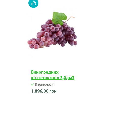
Виноградних
кісточок олія 3,0дм3
В наявності
1.896,00 грн