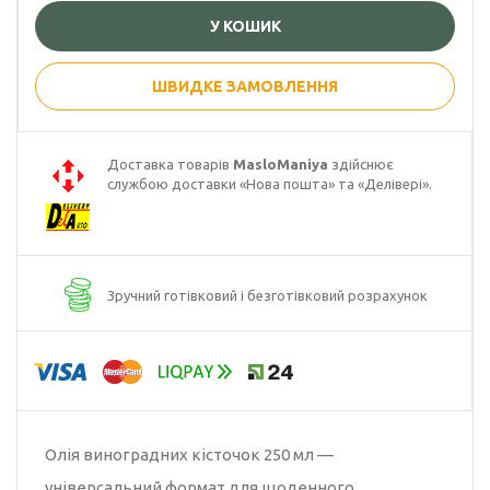
У КОШИК
Гарбузова олія
Чорного кмину
ШВИДКЕ ЗАМОВЛЕННЯ
олія
Часникова олія
Доставка товарів
MasloManiya
здійснює
службою доставки «Нова пошта» та «Делівері».
Ядер
кондитерського
соняшника
Кокосова олія
Зручний готівковий і безготівковий розрахунок
Олія виноградних кісточок 250 мл —
універсальний формат для щоденного