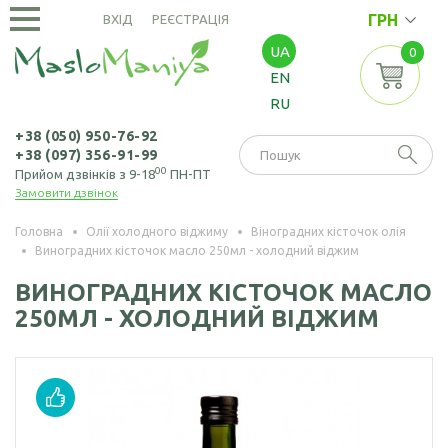
ГРН
ВХІД
РЕЄСТРАЦІЯ
UA
0
ОЛІЇ
EN
ХОЛОДНОГО
RU
ВІДЖИМУ
Амарантова олія
ОЛІЇ
+38 (050) 950-76-92
+38 (097) 356-91-99
ЕКСТРАКЦІЙНІ
Арахісова олія
00
Прийом дзвінків з 9-18
ПН-ПТ
Замовити дзвінок
Амарантова олія
БОРОШНО
Кавунових
(екстрація)
І МАКУХА
кісточок олія
Головна
Олії холодного віджиму
Віноградних кісточок олія
Виноградних кісточок масло 250мл - холодний віджим
Зародків пшениці
Борошно
Віноградних
НАСІННЯ
олія
амарантове
ВИНОГРАДНИХ КІСТОЧОК МАСЛО
кісточок олія
250МЛ - ХОЛОДНИЙ ВІДЖИМ
Борошно з
Насіння амаранту
Гірчична олія
виноградних
Насіння коноплі
кісточок
Волоського горіха
олія
Насіння кунжуту
Борошно гірчичне
Кедрового горіха
Насіння льону
Борошно