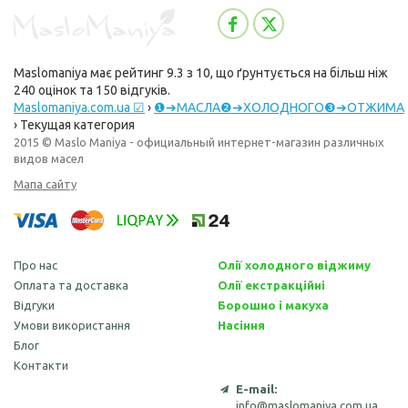
Maslomaniya
має рейтинг
9.3
з
10
, що ґрунтується на більш ніж
240
оцінок та
150
відгуків.
Maslomaniya.com.ua ☑
›
❶➔МАСЛА❷➔ХОЛОДНОГО❸➔ОТЖИМА
›
Текущая категория
2015 © Maslo Maniya - официальный интернет-магазин различных
видов масел
Мапа сайту
Про нас
Олії холодного віджиму
Оплата та доставка
Олії екстракційні
Відгуки
Борошно і макуха
Умови використання
Насіння
Блог
Контакти
E-mail:
info@maslomaniya.com.ua