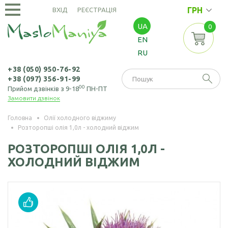
ГРН
ВХІД
РЕЄСТРАЦІЯ
UA
0
ОЛІЇ
EN
ХОЛОДНОГО
RU
ВІДЖИМУ
Амарантова олія
ОЛІЇ
+38 (050) 950-76-92
+38 (097) 356-91-99
ЕКСТРАКЦІЙНІ
Арахісова олія
00
Прийом дзвінків з 9-18
ПН-ПТ
Замовити дзвінок
Амарантова олія
БОРОШНО
Кавунових
(екстрація)
І МАКУХА
кісточок олія
Головна
Олії холодного віджиму
Розторопші олія 1,0л - холодний віджим
Зародків пшениці
Борошно
Віноградних
НАСІННЯ
олія
амарантове
РОЗТОРОПШІ ОЛІЯ 1,0Л -
кісточок олія
ХОЛОДНИЙ ВІДЖИМ
Борошно з
Насіння амаранту
Гірчична олія
виноградних
Насіння коноплі
кісточок
Волоського горіха
олія
Насіння кунжуту
Борошно гірчичне
Кедрового горіха
Насіння льону
Борошно