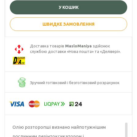
У КОШИК
Гарбузова олія
Чорного кмину
ШВИДКЕ ЗАМОВЛЕННЯ
олія
Часникова олія
Доставка товарів
MasloManiya
здійснює
службою доставки «Нова пошта» та «Делівері».
Ядер
кондитерського
соняшника
Кокосова олія
Зручний готівковий і безготівковий розрахунок
Олію розторопші визнано найпотужнішим
рослинним дезінтоксикатором і