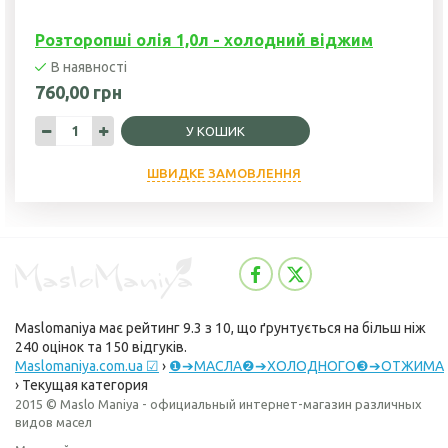
Розторопші олія 1,0л - холодний віджим
В наявності
760,00 грн
У КОШИК
ШВИДКЕ ЗАМОВЛЕННЯ
Maslomaniya
має рейтинг
9.3
з
10
, що ґрунтується на більш ніж
240
оцінок та
150
відгуків.
Maslomaniya.com.ua ☑
›
❶➔МАСЛА❷➔ХОЛОДНОГО❸➔ОТЖИМА
›
Текущая категория
2015 © Maslo Maniya - официальный интернет-магазин различных
видов масел