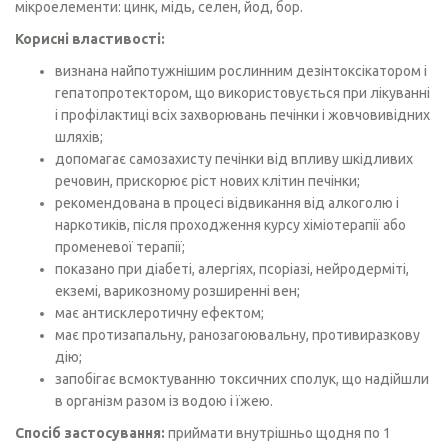
мікроелементи: цинк, мідь, селен, йод, бор.
Корисні властивості:
визнана найпотужнішим рослинним дезінтоксікатором і
гепатопротектором, що використовується при лікуванні
і профілактиці всіх захворювань печінки і жовчовивідних
шляхів;
допомагає самозахисту печінки від впливу шкідливих
речовин, прискорює ріст нових клітин печінки;
рекомендована в процесі відвикання від алкоголю і
наркотиків, після проходження курсу хіміотерапії або
променевої терапії;
показано при діабеті, алергіях, псоріазі, нейродерміті,
екземі, варикозному розширенні вен;
має антисклеротичну ефектом;
має протизапальну, ранозагоювальну, противиразкову
дію;
запобігає всмоктуванню токсичних сполук, що надійшли
в організм разом із водою і їжею.
Спосіб застосування:
приймати внутрішньо щодня по 1