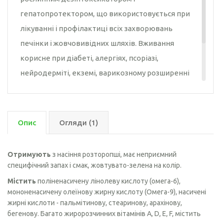
гепатопротектором, що використовується при
лікуванні і профілактиці всіх захворювань
печінки і жовчовивідних шляхів. Вживання
корисне при діабеті, алергіях, псоріазі,
нейродерміті, екземі, варикозному розширенні
вен. Олія розторопші має протизапальну,
ранозагоювальну, противиразкову дію,
запобігає всмоктуванню токсичних сполук, що
Опис
Огляди (1)
надійшли в організм разом із водою і їжею.
Отримують
з насіння розторопші, має неприємний
специфічний запах і смак, жовтувато-зелена на колір.
Містить
поліненасичену лінолеву кислоту (омега-6),
мононенасичену олеїнову жирну кислоту (Омега-9), насичені
жирні кислоти - пальмітинову, стеаринову, арахінову,
бегенову. Багато жиророзчинних вітамінів A, D, E, F, містить