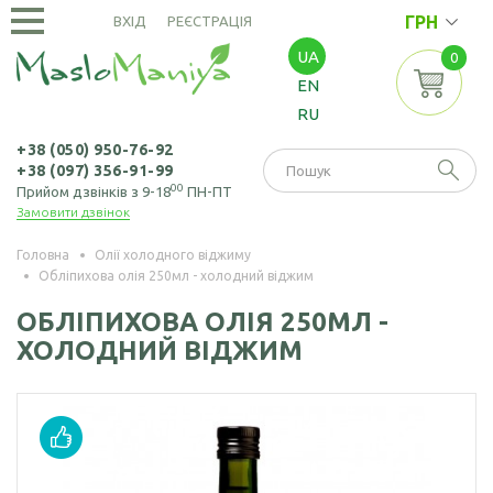
ГРН
ВХІД
РЕЄСТРАЦІЯ
UA
0
ОЛІЇ
EN
ХОЛОДНОГО
RU
ВІДЖИМУ
Амарантова олія
ОЛІЇ
+38 (050) 950-76-92
+38 (097) 356-91-99
ЕКСТРАКЦІЙНІ
Арахісова олія
00
Прийом дзвінків з 9-18
ПН-ПТ
Замовити дзвінок
Амарантова олія
БОРОШНО
Кавунових
(екстрація)
І МАКУХА
кісточок олія
Головна
Олії холодного віджиму
Обліпихова олія 250мл - холодний віджим
Зародків пшениці
Борошно
Віноградних
НАСІННЯ
олія
амарантове
ОБЛІПИХОВА ОЛІЯ 250МЛ -
кісточок олія
ХОЛОДНИЙ ВІДЖИМ
Борошно з
Насіння амаранту
Гірчична олія
виноградних
Насіння коноплі
кісточок
Волоського горіха
олія
Насіння кунжуту
Борошно гірчичне
Кедрового горіха
Насіння льону
Борошно