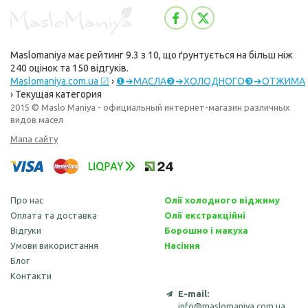
Maslomaniya
має рейтинг
9.3
з
10
, що ґрунтується на більш ніж
240
оцінок та
150
відгуків.
Maslomaniya.com.ua ☑
›
❶➔МАСЛА❷➔ХОЛОДНОГО❸➔ОТЖИМА
›
Текущая категория
2015 © Maslo Maniya - официальный интернет-магазин различных
видов масел
Мапа сайту
Про нас
Олії холодного віджиму
Оплата та доставка
Олії екстракційні
Відгуки
Борошно і макуха
Умови використання
Насіння
Блог
Контакти
E-mail:
info@maslomaniya.com.ua