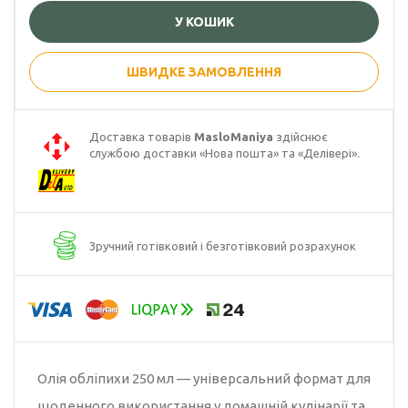
У КОШИК
Гарбузова олія
Чорного кмину
ШВИДКЕ ЗАМОВЛЕННЯ
олія
Часникова олія
Доставка товарів
MasloManiya
здійснює
службою доставки «Нова пошта» та «Делівері».
Ядер
кондитерського
соняшника
Кокосова олія
Зручний готівковий і безготівковий розрахунок
Олія обліпихи 250 мл — універсальний формат для
щоденного використання у домашній кулінарії та