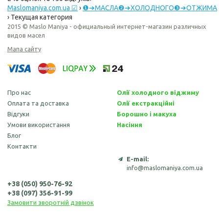
Maslomaniya.com.ua ☑
›
❶➔МАСЛА❷➔ХОЛОДНОГО❸➔ОТЖИМА
›
Текущая категория
2015 © Maslo Maniya - официальный интернет-магазин различных
видов масел
Мапа сайту
Про нас
Олії холодного віджиму
Оплата та доставка
Олії екстракційні
Відгуки
Борошно і макуха
Умови використання
Насіння
Блог
Контакти
E-mail:
info@maslomaniya.com.ua
+38 (050) 950-76-92
+38 (097) 356-91-99
Замовити зворотній дзвінок