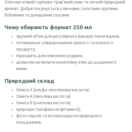
Олія має м'який горіхово-трав'яний смак та легкий природний
аромат. Добре поєднується з овочами, салатами, крупами,
бобовими та домашніми соусами.
Чому обирають формат 250 мл
зручний об'єм для регулярного використання вдома;
оптимальне співвідношення свіжості та кількості
продукту;
підходить для невеликої родини;
дозволяє включити конопляну олію до щоденного
меню.
Природний склад
Омега-3 (альфа-ліноленова кислота);
Омега-6 (лінолева кислота);
Омега-9 (олеїнова кислота);
природні токофероли (вітамін Е);
фітостероли та антиоксиданти природного
походження.