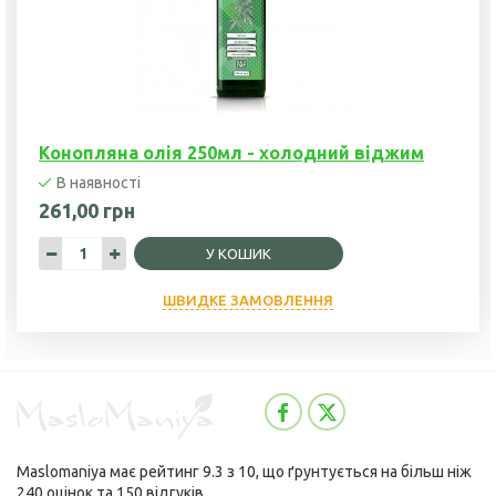
Конопляна олія 250мл - холодний віджим
В наявності
261,00 грн
У КОШИК
ШВИДКЕ ЗАМОВЛЕННЯ
Maslomaniya
має рейтинг
9.3
з
10
, що ґрунтується на більш ніж
240
оцінок та
150
відгуків.