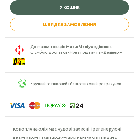
У КОШИК
Гарбузова олія
Чорного кмину
ШВИДКЕ ЗАМОВЛЕННЯ
олія
Часникова олія
Доставка товарів
MasloManiya
здійснює
службою доставки «Нова пошта» та «Делівері».
Ядер
кондитерського
соняшника
Кокосова олія
Зручний готівковий і безготівковий розрахунок
Конопляна олія має чудові захисні і регенеруючі
властивості, зміцнює стінки капілярів і чинить