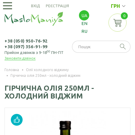
ГРН
ВХІД
РЕЄСТРАЦІЯ
UA
0
ОЛІЇ
EN
ХОЛОДНОГО
RU
ВІДЖИМУ
Амарантова олія
ОЛІЇ
+38 (050) 950-76-92
+38 (097) 356-91-99
ЕКСТРАКЦІЙНІ
Арахісова олія
00
Прийом дзвінків з 9-18
ПН-ПТ
Замовити дзвінок
Амарантова олія
БОРОШНО
Кавунових
(екстрація)
І МАКУХА
кісточок олія
Головна
Олії холодного віджиму
Гірчична олія 250мл - холодний віджим
Зародків пшениці
Борошно
Віноградних
НАСІННЯ
олія
амарантове
ГІРЧИЧНА ОЛІЯ 250МЛ -
кісточок олія
ХОЛОДНИЙ ВІДЖИМ
Борошно з
Насіння амаранту
Гірчична олія
виноградних
Насіння коноплі
кісточок
Волоського горіха
олія
Насіння кунжуту
Борошно гірчичне
Кедрового горіха
Насіння льону
Борошно