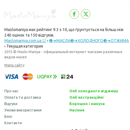
Maslomaniya
має рейтинг
9.3
з
10
, що ґрунтується на більш ніж
240
оцінок та
150
відгуків.
Maslomaniya.com.ua ☑
›
❶➔МАСЛА❷➔ХОЛОДНОГО❸➔ОТЖИМА
›
Текущая категория
2015 © Maslo Maniya - официальный интернет-магазин различных
видов масел
Мапа сайту
Про нас
Олії холодного віджиму
Оплата та доставка
Олії екстракційні
Відгуки
Борошно і макуха
Умови використання
Насіння
Блог
Контакти