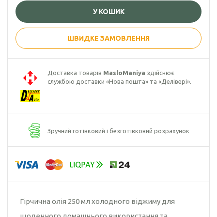
У КОШИК
Гарбузова олія
Чорного кмину
ШВИДКЕ ЗАМОВЛЕННЯ
олія
Часникова олія
Доставка товарів
MasloManiya
здійснює
службою доставки «Нова пошта» та «Делівері».
Ядер
кондитерського
соняшника
Кокосова олія
Зручний готівковий і безготівковий розрахунок
Гірчична олія 250 мл холодного віджиму для
щоденного домашнього використання та