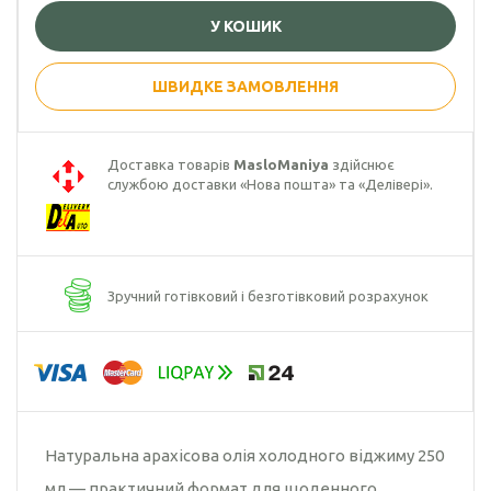
У КОШИК
Гарбузова олія
Чорного кмину
ШВИДКЕ ЗАМОВЛЕННЯ
олія
Часникова олія
Доставка товарів
MasloManiya
здійснює
службою доставки «Нова пошта» та «Делівері».
Ядер
кондитерського
соняшника
Кокосова олія
Зручний готівковий і безготівковий розрахунок
Натуральна арахісова олія холодного віджиму 250
мл — практичний формат для щоденного