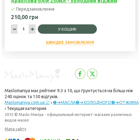
Арахісова олія 250мл - холодний віджим
Передзамовлення
210,00 грн
У КОШИК
ШВИДКЕ ЗАМОВЛЕННЯ
Maslomaniya
має рейтинг
9.3
з
10
, що ґрунтується на більш ніж
240
оцінок та
150
відгуків.
Maslomaniya.com.ua ☑
›
❶➔МАСЛА❷➔ХОЛОДНОГО❸➔ОТЖИМА
›
Текущая категория
2015 © Maslo Maniya - официальный интернет-магазин различных
видов масел
Мапа сайту