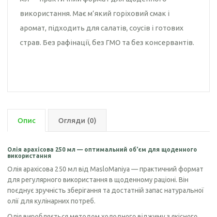
використання. Має м’який горіховий смак і
аромат, підходить для салатів, соусів і готових
страв. Без рафінації, без ГМО та без консервантів.
Опис
Огляди (0)
Олія арахісова 250 мл — оптимальний об’єм для щоденного
використання
Олія арахісова 250 мл від MasloManiya — практичний формат
для регулярного використання в щоденному раціоні. Він
поєднує зручність зберігання та достатній запас натуральної
олії для кулінарних потреб.
Олія виробляється методом холодного віджиму з якісного