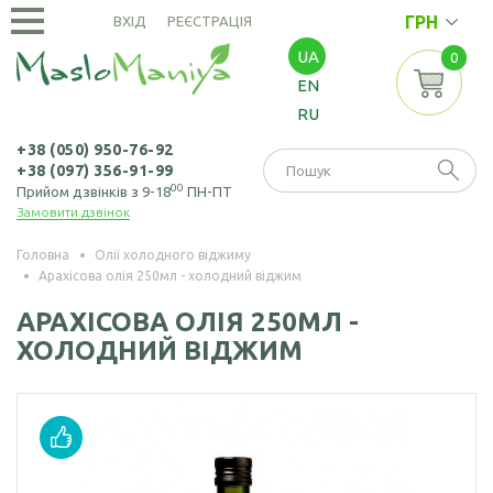
ГРН
ВХІД
РЕЄСТРАЦІЯ
UA
0
ОЛІЇ
EN
ХОЛОДНОГО
RU
ВІДЖИМУ
Амарантова олія
ОЛІЇ
+38 (050) 950-76-92
+38 (097) 356-91-99
ЕКСТРАКЦІЙНІ
Арахісова олія
00
Прийом дзвінків з 9-18
ПН-ПТ
Замовити дзвінок
Амарантова олія
БОРОШНО
Кавунових
(екстрація)
І МАКУХА
кісточок олія
Головна
Олії холодного віджиму
Арахісова олія 250мл - холодний віджим
Зародків пшениці
Борошно
Віноградних
НАСІННЯ
олія
амарантове
АРАХІСОВА ОЛІЯ 250МЛ -
кісточок олія
ХОЛОДНИЙ ВІДЖИМ
Борошно з
Насіння амаранту
Гірчична олія
виноградних
Насіння коноплі
кісточок
Волоського горіха
олія
Насіння кунжуту
Борошно гірчичне
Кедрового горіха
Насіння льону
Борошно