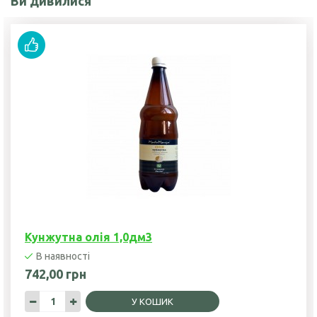
Ви дивилися
Кунжутна олія 1,0дм3
В наявності
742,00 грн
У КОШИК