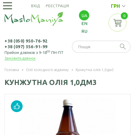
ГРН
ВХІД
РЕЄСТРАЦІЯ
UA
0
ОЛІЇ
EN
ХОЛОДНОГО
RU
ВІДЖИМУ
Амарантова олія
ОЛІЇ
+38 (050) 950-76-92
+38 (097) 356-91-99
ЕКСТРАКЦІЙНІ
Арахісова олія
00
Прийом дзвінків з 9-18
ПН-ПТ
Замовити дзвінок
Амарантова олія
БОРОШНО
Кавунових
(екстрація)
І МАКУХА
кісточок олія
Головна
Олії холодного віджиму
Кунжутна олія 1,0дм3
Зародків пшениці
Борошно
Віноградних
КУНЖУТНА ОЛІЯ 1,0ДМ3
НАСІННЯ
олія
амарантове
кісточок олія
Борошно з
Насіння амаранту
Гірчична олія
виноградних
Насіння коноплі
кісточок
Волоського горіха
олія
Насіння кунжуту
Борошно гірчичне
Кедрового горіха
Насіння льону
Борошно