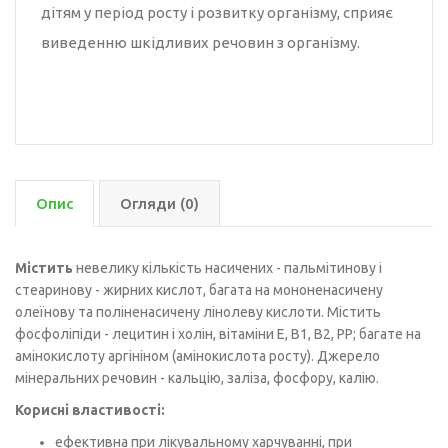
дітям у період росту і розвитку організму, сприяє
виведенню шкідливих речовин з організму.
Опис
Огляди (0)
Містить
невелику кількість насичених - пальмітинову і
стеаринову - жирних кислот, багата на мононенасичену
олеїнову та поліненасичену лінолеву кислоти. Містить
фосфоліпіди - лецитин і холін, вітаміни E, B1, B2, PP; багате на
амінокислоту аргініном (амінокислота росту). Джерело
мінеральних речовин - кальцію, заліза, фосфору, калію.
Корисні властивості:
ефективна при лікувальному харчуванні, при