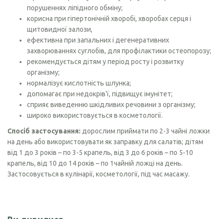
порушеннях ліпідного обміну;
корисна при гіпертонічній хворобі, хворобах серця і
щитовидної залози,
ефективна при запальних і дегенеративних
захворюваннях суглобів, для профілактики остеопорозу;
рекомендується дітям у період росту і розвитку
організму;
нормалізує кислотність шлунка;
допомагає при недокрів'ї, підвищує імунітет;
сприяє виведенню шкідливих речовини з організму;
широко використовується в косметології.
Спосіб застосування:
дорослим приймати по 2-3 чайні ложки
на день або використовувати як заправку для салатів; дітям
від 1 до 3 років – по 3-5 крапель, від 3 до 6 років – по 5-10
крапель, від 10 до 14 років – по 1чайній ложці на день.
Застосовується в кулінарії, косметології, під час масажу.