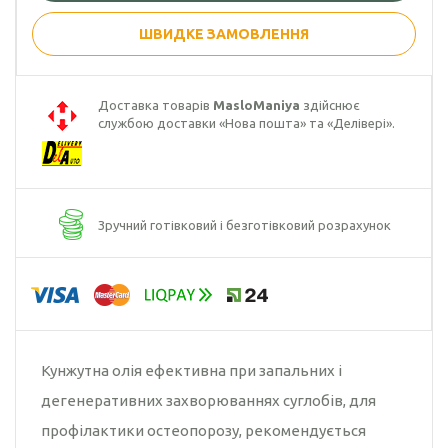
ШВИДКЕ ЗАМОВЛЕННЯ
Гарбузова олія
Чорного кмину
олія
Доставка товарів
MasloManiya
здійснює
службою доставки «Нова пошта» та «Делівері».
Часникова олія
Ядер
кондитерського
соняшника
Зручний готівковий і безготівковий розрахунок
Кокосова олія
Кунжутна олія ефективна при запальних і
дегенеративних захворюваннях суглобів, для
профілактики остеопорозу, рекомендується