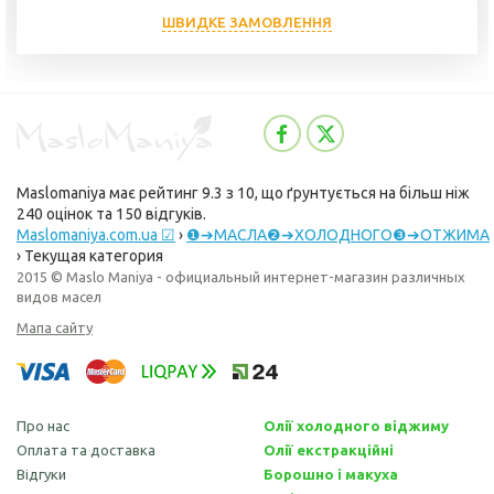
ШВИДКЕ ЗАМОВЛЕННЯ
Maslomaniya
має рейтинг
9.3
з
10
, що ґрунтується на більш ніж
240
оцінок та
150
відгуків.
Maslomaniya.com.ua ☑
›
❶➔МАСЛА❷➔ХОЛОДНОГО❸➔ОТЖИМА
›
Текущая категория
2015 © Maslo Maniya - официальный интернет-магазин различных
видов масел
Мапа сайту
Про нас
Олії холодного віджиму
Оплата та доставка
Олії екстракційні
Відгуки
Борошно і макуха