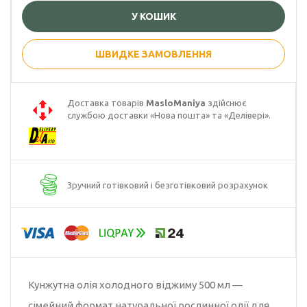
У КОШИК
Гарбузова олія
Чорного кмину
ШВИДКЕ ЗАМОВЛЕННЯ
олія
Часникова олія
Доставка товарів
MasloManiya
здійснює
службою доставки «Нова пошта» та «Делівері».
Ядер
кондитерського
соняшника
Кокосова олія
Зручний готівковий і безготівковий розрахунок
Кунжутна олія холодного віджиму 500 мл —
сімейний формат натуральної рослинної олії для