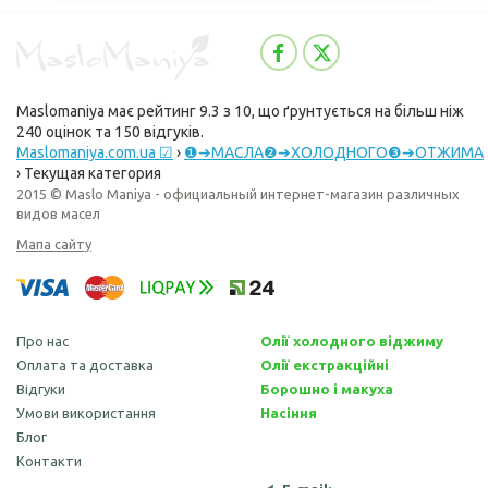
Maslomaniya
має рейтинг
9.3
з
10
, що ґрунтується на більш ніж
240
оцінок та
150
відгуків.
Maslomaniya.com.ua ☑
›
❶➔МАСЛА❷➔ХОЛОДНОГО❸➔ОТЖИМА
›
Текущая категория
2015 © Maslo Maniya - официальный интернет-магазин различных
видов масел
Мапа сайту
Про нас
Олії холодного віджиму
Оплата та доставка
Олії екстракційні
Відгуки
Борошно і макуха
Умови використання
Насіння
Блог
Контакти