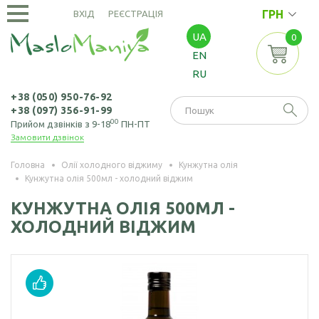
ГРН
ВХІД
РЕЄСТРАЦІЯ
UA
0
ОЛІЇ
EN
ХОЛОДНОГО
RU
ВІДЖИМУ
Амарантова олія
ОЛІЇ
+38 (050) 950-76-92
+38 (097) 356-91-99
ЕКСТРАКЦІЙНІ
Арахісова олія
00
Прийом дзвінків з 9-18
ПН-ПТ
Замовити дзвінок
Амарантова олія
БОРОШНО
Кавунових
(екстрація)
І МАКУХА
кісточок олія
Головна
Олії холодного віджиму
Кунжутна олія
Кунжутна олія 500мл - холодний віджим
Зародків пшениці
Борошно
Віноградних
НАСІННЯ
олія
амарантове
КУНЖУТНА ОЛІЯ 500МЛ -
кісточок олія
ХОЛОДНИЙ ВІДЖИМ
Борошно з
Насіння амаранту
Гірчична олія
виноградних
Насіння коноплі
кісточок
Волоського горіха
олія
Насіння кунжуту
Борошно гірчичне
Кедрового горіха
Насіння льону
Борошно