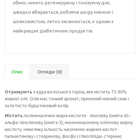
обмін, чинить регенеруючу і тонізуючу дію,
швидко вбирається, роблячи шкіру ніжною і
шовковистою, легко засвоюється, є одним з
найкращих діабетичних продуктів.
Опис
Огляди (0)
Отримують
з ядра волоського горіха, яке містить 73-90%
жирної олії. Олія має тонкий аромат, приємний ніжний смак і
золотисто-бурштиновий колір.
Містить
поліненасичені жирні кислоти - лінолеву (омега-6) і
альфа-ліноленову (омега-3), мононенасичену олеїнову жирну
кислоту, невелику кількість насичених жирних кислот -
пальмітинову і стеаринову, фосфо і гліколіпіди, стерини;