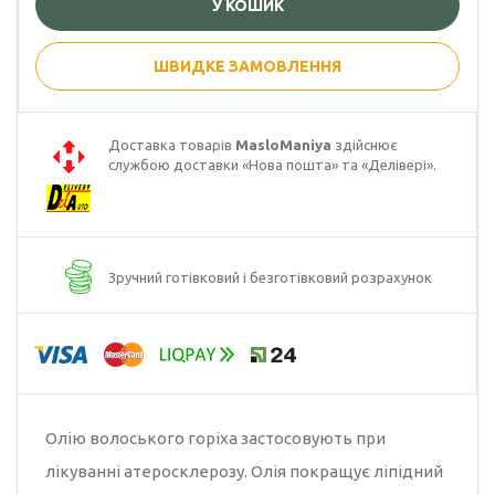
У КОШИК
Гарбузова олія
ШВИДКЕ ЗАМОВЛЕННЯ
Чорного кмину
олія
Доставка товарів
MasloManiya
здійснює
Часникова олія
службою доставки «Нова пошта» та «Делівері».
Ядер
кондитерського
соняшника
Зручний готівковий і безготівковий розрахунок
Кокосова олія
Олію волоського горіха застосовують при
лікуванні атеросклерозу. Олія покращує ліпідний