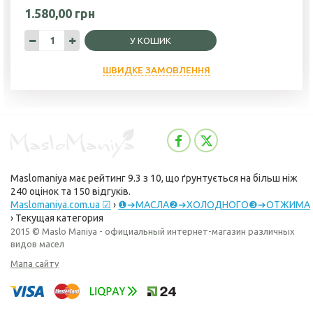
1.580,00 грн
У КОШИК
ШВИДКЕ ЗАМОВЛЕННЯ
Maslomaniya
має рейтинг
9.3
з
10
, що ґрунтується на більш ніж
240
оцінок та
150
відгуків.
Maslomaniya.com.ua ☑
›
❶➔МАСЛА❷➔ХОЛОДНОГО❸➔ОТЖИМА
›
Текущая категория
2015 © Maslo Maniya - официальный интернет-магазин различных
видов масел
Мапа сайту