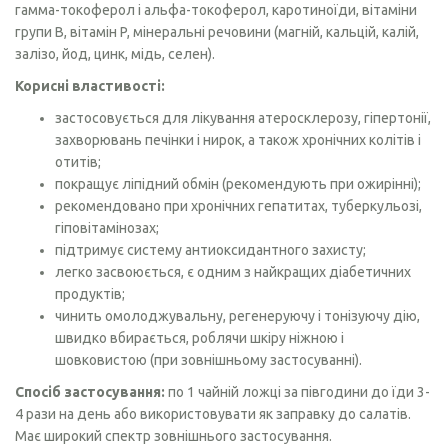
гамма-токоферол і альфа-токоферол, каротиноїди, вітаміни
групи B, вітамін P, мінеральні речовини (магній, кальцій, калій,
залізо, йод, цинк, мідь, селен).
Корисні властивості:
застосовується для лікування атеросклерозу, гіпертонії,
захворювань печінки і нирок, а також хронічних колітів і
отитів;
покращує ліпідний обмін (рекомендують при ожирінні);
рекомендовано при хронічних гепатитах, туберкульозі,
гіповітамінозах;
підтримує систему антиоксидантного захисту;
легко засвоюється, є одним з найкращих діабетичних
продуктів;
чинить омолоджувальну, регенеруючу і тонізуючу дію,
швидко вбирається, роблячи шкіру ніжною і
шовковистою (при зовнішньому застосуванні).
Спосіб застосування:
по 1 чайній ложці за півгодини до їди 3-
4 рази на день або використовувати як заправку до салатів.
Має широкий спектр зовнішнього застосування.