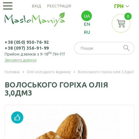
ГРН
ВХІД
РЕЄСТРАЦІЯ
UA
0
ОЛІЇ
EN
ХОЛОДНОГО
RU
ВІДЖИМУ
Амарантова олія
ОЛІЇ
+38 (050) 950-76-92
+38 (097) 356-91-99
ЕКСТРАКЦІЙНІ
Арахісова олія
00
Прийом дзвінків з 9-18
ПН-ПТ
Замовити дзвінок
Амарантова олія
БОРОШНО
Кавунових
(екстрація)
І МАКУХА
кісточок олія
Головна
Олії холодного віджиму
Волоського горіха олія 3,0дм3
Зародків пшениці
Борошно
Віноградних
ВОЛОСЬКОГО ГОРІХА ОЛІЯ
НАСІННЯ
олія
амарантове
кісточок олія
3,0ДМ3
Борошно з
Насіння амаранту
Гірчична олія
виноградних
Насіння коноплі
кісточок
Волоського горіха
олія
Насіння кунжуту
Борошно гірчичне
Кедрового горіха
Насіння льону
Борошно