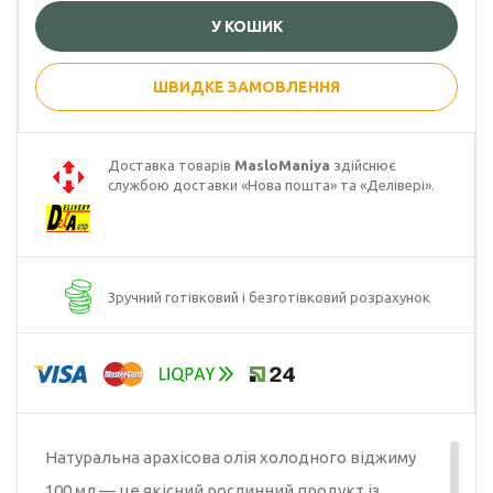
У КОШИК
Гарбузова олія
Чорного кмину
ШВИДКЕ ЗАМОВЛЕННЯ
олія
Часникова олія
Доставка товарів
MasloManiya
здійснює
службою доставки «Нова пошта» та «Делівері».
Ядер
кондитерського
соняшника
Кокосова олія
Зручний готівковий і безготівковий розрахунок
Натуральна арахісова олія холодного віджиму
100 мл — це якісний рослинний продукт із