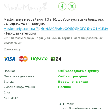
Maslomaniya
має рейтинг
9.3
з
10
, що ґрунтується на більш ніж
240
оцінок та
150
відгуків.
Maslomaniya.com.ua ☑
›
❶➔МАСЛА❷➔ХОЛОДНОГО❸➔ОТЖИМА
›
Текущая категория
2015 © Maslo Maniya - официальный интернет-магазин различных
видов масел
Мапа сайту
Про нас
Олії холодного віджиму
Оплата та доставка
Олії екстракційні
Відгуки
Борошно і макуха
Умови використання
Насіння
Блог
Контакти
E-mail:
info@maslomaniya.com.ua