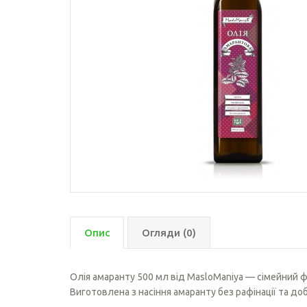
Кедрового горіха олія
Конопляна олія
Кукурузна олія
Кунжутна олія
Лляна олія
Лляна олія з екстрактом
гарбузових кісточок
Макова олія
Облипіхова олія
Оливкова олія
Опис
Огляди (0)
Розторопші олія
Олія амаранту 500 мл від MasloManiya — сімейний 
Рижієва олія
Виготовлена з насіння амаранту без рафінації та до
Гарбузова олія