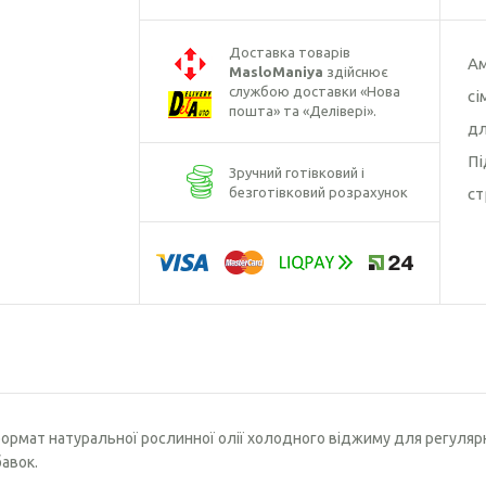
Борошно кунжутне
Борошно лляне
Доставка товарів
Ам
MasloManiya
здійснює
Борошно розторопші
службою доставки «Нова
сі
пошта» та «Делівері».
дл
Борошно гарбузове
Пі
Зручний готівковий і
безготівковий розрахунок
ст
формат натуральної рослинної олії холодного віджиму для регуляр
бавок.