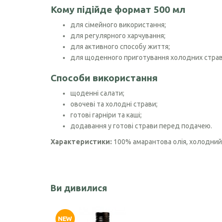
Кому підійде формат 500 мл
Чорного кмину олія
для сімейного використання;
для регулярного харчування;
Часникова олія
для активного способу життя;
Ядер кондитерського соняшника
для щоденного приготування холодних страв
Кокосова олія
Способи використання
щоденні салати;
овочеві та холодні страви;
готові гарніри та каші;
додавання у готові страви перед подачею.
Характеристики:
100% амарантова олія, холодний в
Ви дивилися