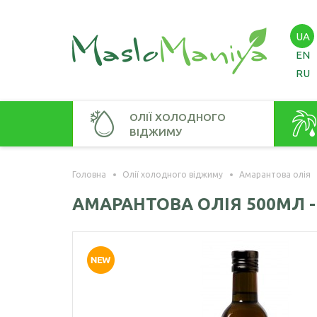
UA
EN
RU
ОЛІЇ ХОЛОДНОГО
ВІДЖИМУ
Амарантова олія
Амаран
Головна
Олії холодного віджиму
Амарантова олія
Арахісова олія
Зародк
АМАРАНТОВА ОЛІЯ 500МЛ 
Кавунових кісточок олія
Віноградних кісточок олія
Гірчична олія
Волоського горіха олія