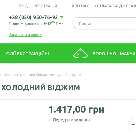
ВХІД
РЕЄСТРАЦІЯ
ПРО НАС
ОПЛАТА ТА ДОСТА
+38 (050) 950-76-92
00
Прийом дзвінків з 9-18
ПН-
ПТ
Замовити дзвінок
ОЛІЇ ЕКСТРАКЦІЙНІ
БОРОШНО І МАКУХ
това олія (екстрація)
Борошно амарантове
Амарантова олія 500мл - холодний віджим
ів пшениці олія
Борошно з виноградних кіс
- ХОЛОДНИЙ ВІДЖИМ
Борошно гірчичне
Борошно волоського горіх
1.417,00 грн
Борошно зародків пшениці
Передзамовлення
Борошно конопляне