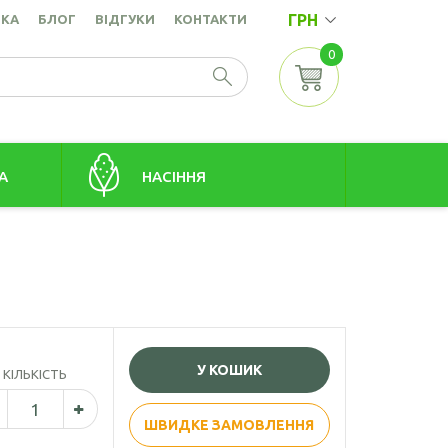
ГРН
ВКА
БЛОГ
ВІДГУКИ
КОНТАКТИ
0
А
НАСІННЯ
Насіння амаранту
точок
Насіння коноплі
Насіння кунжуту
а
Насіння льону золотистого
У КОШИК
КІЛЬКІСТЬ
Насіння льону коричневого
Насіння розторопші
ШВИДКЕ ЗАМОВЛЕННЯ