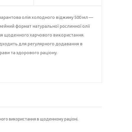
Насіння рижію
Насіння чіа
арантова олія холодного віджиму 500 мл —
мейний формат натуральної рослинної олії
я щоденного харчового використання.
дходить для регулярного додавання в
рави та здорового раціону.
ного використання в щоденному раціоні.