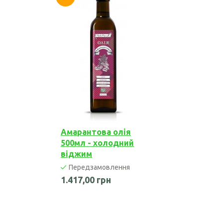
Амарантова олія
500мл - холодний
віджим
Передзамовлення
1.417,00 грн