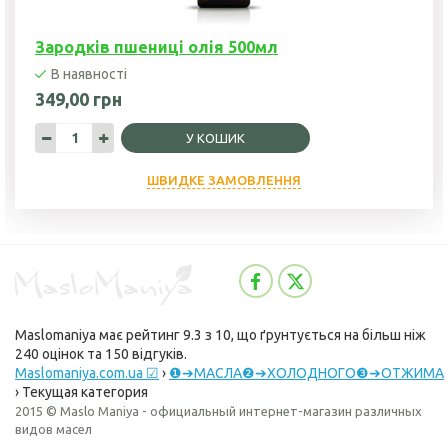
Зародків пшениці олія 500мл
В наявності
349,00 грн
У КОШИК
ШВИДКЕ ЗАМОВЛЕННЯ
Maslomaniya
має рейтинг
9.3
з
10
, що ґрунтується на більш ніж
240
оцінок та
150
відгуків.
Maslomaniya.com.ua ☑
›
❶➔МАСЛА❷➔ХОЛОДНОГО❸➔ОТЖИМА
›
Текущая категория
2015 © Maslo Maniya - официальный интернет-магазин различных
видов масел