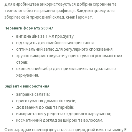
Для виробництва використовується добірна сировина та
технологія без нагрівання і рафінації. Завдяки цьому олія
зберігає свій природний склад, смак і аромат.
Переваги формату 500 мл
вигідна ціна за 1 мл продукту;
підходить для сімейного використання;
оптимальний запас для регулярного споживання;
зручно використовувати у приготуванні різноманітних
страв;
економічний вибір для прихильників натурального
харчування.
Варіанти використання
заправка салатів;
приготування домашніх соусів;
додавання до каш та гарнірів;
використання у рецептах здорового харчування;
косметичний догляд за шкірою та волоссям.
Олія зародків пшениці цінується за природний вміст вітаміну Е