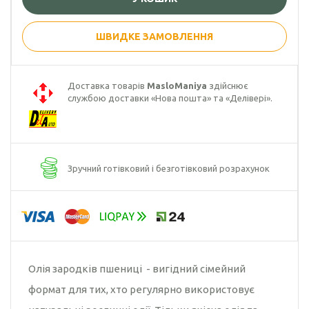
Гарбузова олія
ШВИДКЕ ЗАМОВЛЕННЯ
Чорного кмину
олія
Доставка товарів
MasloManiya
здійснює
Часникова олія
службою доставки «Нова пошта» та «Делівері».
Ядер
кондитерського
соняшника
Зручний готівковий і безготівковий розрахунок
Кокосова олія
Олія зародків пшениці - вигідний сімейний
формат для тих, хто регулярно використовує