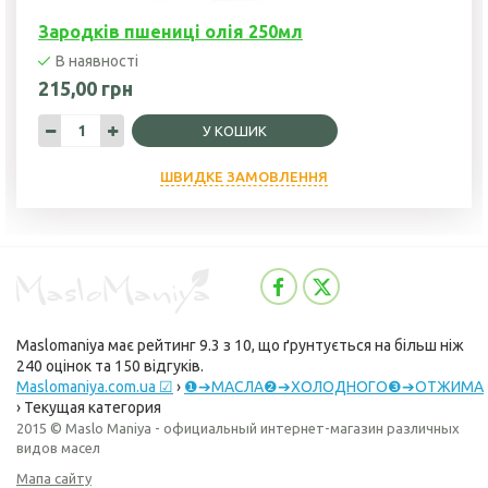
Зародків пшениці олія 250мл
В наявності
215,00 грн
У КОШИК
ШВИДКЕ ЗАМОВЛЕННЯ
Maslomaniya
має рейтинг
9.3
з
10
, що ґрунтується на більш ніж
240
оцінок та
150
відгуків.
Maslomaniya.com.ua ☑
›
❶➔МАСЛА❷➔ХОЛОДНОГО❸➔ОТЖИМА
›
Текущая категория
2015 © Maslo Maniya - официальный интернет-магазин различных
видов масел
Мапа сайту