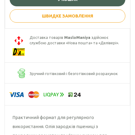
Гарбузова олія
ШВИДКЕ ЗАМОВЛЕННЯ
Чорного кмину
олія
Доставка товарів
MasloManiya
здійснює
Часникова олія
службою доставки «Нова пошта» та «Делівері».
Ядер
кондитерського
соняшника
Зручний готівковий і безготівковий розрахунок
Кокосова олія
Практичний формат для регулярного
використання. Олія зародків пшениці з