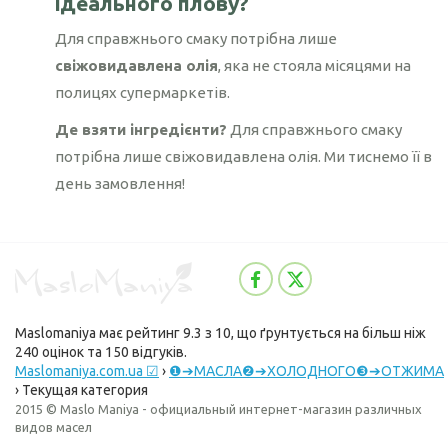
ідеального плову?
Для справжнього смаку потрібна лише
свіжовидавлена олія
, яка не стояла місяцями на
полицях супермаркетів.
Де взяти інгредієнти?
Для справжнього смаку
потрібна лише свіжовидавлена олія. Ми тиснемо її в
день замовлення!
Maslomaniya
має рейтинг
9.3
з
10
, що ґрунтується на більш ніж
240
оцінок та
150
відгуків.
Maslomaniya.com.ua ☑
›
❶➔МАСЛА❷➔ХОЛОДНОГО❸➔ОТЖИМА
›
Текущая категория
2015 © Maslo Maniya - официальный интернет-магазин различных
видов масел