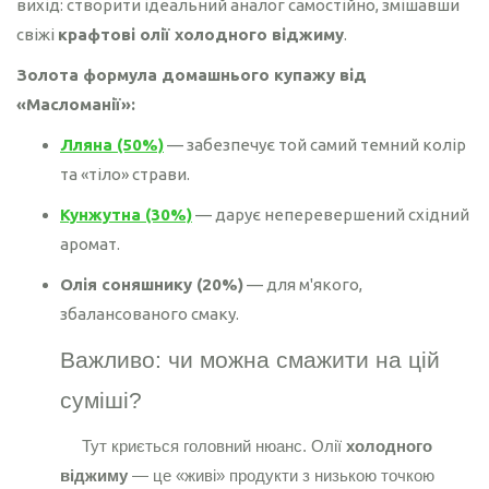
вихід: створити ідеальний аналог самостійно, змішавши
свіжі
крафтові олії холодного віджиму
.
Золота формула домашнього купажу від
«Масломанії»:
Лляна (50%)
— забезпечує той самий темний колір
та «тіло» страви.
Кунжутна (30%)
— дарує неперевершений східний
аромат.
Олія соняшнику (20%)
— для м'якого,
збалансованого смаку.
Важливо: чи можна смажити на цій
суміші?
Тут криється головний нюанс. Олії
холодного
віджиму
— це «живі» продукти з низькою точкою