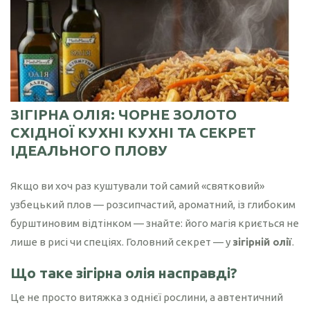
олія
золотистого
волоського горіха
Конопляна олія
Насіння льону
Борошно
коричневого
зародків пшениці
Кукурузна олія
Насіння
Борошно
Кунжутна олія
розторопші
конопляне
Лляна олія
ЗІГІРНА ОЛІЯ: ЧОРНЕ ЗОЛОТО
Насіння рижію
Борошно
СХІДНОЇ КУХНІ КУХНІ ТА СЕКРЕТ
Лляна олія з
кунжутне
Насіння чіа
екстрактом
ІДЕАЛЬНОГО ПЛОВУ
Борошно лляне
гарбузових
кісточок
Якщо ви хоч раз куштували той самий «святковий»
Борошно
розторопші
Макова олія
узбецький плов — розсипчастий, ароматний, із глибоким
бурштиновим відтінком — знайте: його магія криється не
Борошно
Облипіхова олія
лише в рисі чи спеціях. Головний секрет — у
зігірній олії
.
гарбузове
Оливкова олія
Що таке зігірна олія насправді?
Розторопші олія
Це не просто витяжка з однієї рослини, а автентичний
Рижієва олія