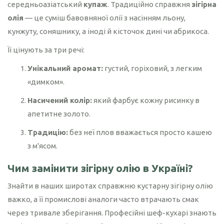
середньоазіатський
купаж
. Традиційно справжня
зігірна
олія
— це суміш бавовняної олії з насінням льону,
Гарбузова олія
кунжуту, соняшнику, а іноді й кісточок дині чи абрикоса.
Чорного кмину
олія
Її цінують за три речі:
Часникова олія
Унікальний аромат:
густий, горіховий, з легким
«димком».
Ядер
кондитерського
Насичений колір:
який фарбує кожну рисинку в
соняшника
апетитне золото.
Кокосова олія
Традицію:
без неї плов вважається просто кашею
з м'ясом.
Чим замінити зігірну олію в Україні?
Знайти в наших широтах справжню кустарну зігірну олію
важко, а її промислові аналоги часто втрачають смак
через тривале зберігання. Професійні шеф-кухарі знають