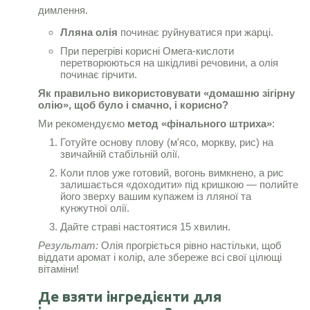
димлення.
Лляна олія
починає руйнуватися при жарці.
При перегріві корисні Омега-кислоти
перетворюються на шкідливі речовини, а олія
починає гірчити.
Як правильно використовувати «домашню зігірну
олію», щоб було і смачно, і корисно?
Ми рекомендуємо
метод «фінального штриха»
:
Готуйте основу плову (м'ясо, моркву, рис) на
звичайній стабільній олії.
Коли плов уже готовий, вогонь вимкнено, а рис
залишається «доходити» під кришкою — полийте
його зверху вашим купажем із лляної та
кунжутної олії.
Дайте страві настоятися 15 хвилин.
Результат:
Олія прогріється рівно настільки, щоб
віддати аромат і колір, але збереже всі свої цілющі
вітаміни!
Де взяти інгредієнти для