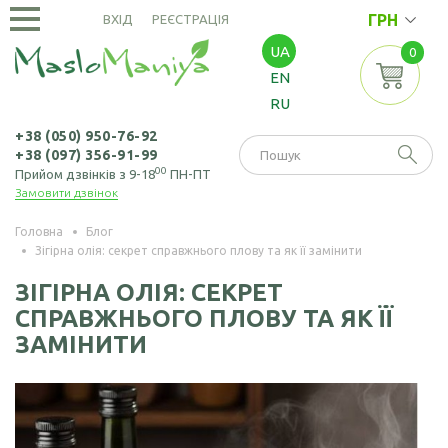
ГРН
ВХІД
РЕЄСТРАЦІЯ
UA
0
ОЛІЇ
EN
ХОЛОДНОГО
RU
ВІДЖИМУ
Амарантова олія
ОЛІЇ
+38 (050) 950-76-92
+38 (097) 356-91-99
ЕКСТРАКЦІЙНІ
Арахісова олія
00
Прийом дзвінків з 9-18
ПН-ПТ
Замовити дзвінок
Амарантова олія
БОРОШНО
Кавунових
(екстрація)
І МАКУХА
кісточок олія
Головна
Блог
Зігірна олія: секрет справжнього плову та як її замінити
Зародків пшениці
Борошно
Віноградних
НАСІННЯ
олія
амарантове
ЗІГІРНА ОЛІЯ: СЕКРЕТ
кісточок олія
СПРАВЖНЬОГО ПЛОВУ ТА ЯК ЇЇ
Борошно з
Насіння амаранту
Гірчична олія
ЗАМІНИТИ
виноградних
Насіння коноплі
кісточок
Волоського горіха
олія
Насіння кунжуту
Борошно гірчичне
Кедрового горіха
Насіння льону
Борошно